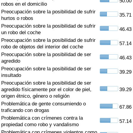
50.00
Índice de criminalidad por país
robos en el domicilio
Preocupación sobre la posibilidad de sufrir
35.71
Sanidad
hurtos o robos
Preocupación sobre la posibilidad de sufrir
46.43
un robo del coche
Índice de Sanidad (Actual)
Preocupación sobre la posibilidad de sufrir
57.14
robo de objetos del interior del coche
Índice de Sanidad
Preocupación sobre la posibilidad de ser
46.43
agredido
Índice de Sanidad por País
Preocupación sobre la posibilidad de ser
39.29
insultado
Contaminación
Preocupación sobre la posibilidad de ser
agredido físicamente por el color de piel,
39.29
Índice de Contaminación (Actual)
origen étnico, género o religión
Problemática de gente consumiendo o
67.86
Índice de contaminación
traficando con drogas
Problemática con crímenes contra la
57.14
Índice de Contaminación por País
propiedad como robo y vandalismo
Problemática con crímenes violentos como