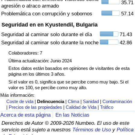
35.71
agresión o atraco armado
Tráfico
Problemática con corrupción y sobornos
57.14
Índice de Tráfico
Seguridad en en Kyustendil, Bulgaria
Seguridad al caminar solo durante el día
71.43
Índice de Tráfico (Actual)
Seguridad al caminar solo durante la noche
42.86
Índice de Tráfico por País
Colaboradores: 7
Última actualización: Junio 2024
Estos datos están basados en opiniones de visitantes de esta
página en los últimos 3 años.
Si el valor es 0, significa que se percibe como muy bajo. Si el
valor es 100, se percibe como muy alto.
Más información:
Coste de vida
|
Delincuencia
|
Clima
|
Sanidad
|
Contaminación
|
Precios de las propiedades
|
Calidad de Vida
|
Tráfico
Acerca de esta página
En las Noticias
Derechos de Autor © 2009-2026 Numbeo. El uso de este
servicio está sujeto a nuestros
Términos de Uso
y
Política