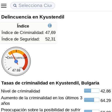
Delincuencia en Kyustendil
Coste de vida
Precios de las propiedades
Calidad de Vida
Índice
Índice de Costo de Vida (Actual)
Índice de Precios de Inmuebles (Actual)
Índice de Calidad de Vida
Índice de Criminalidad:
47,69
Índice de Seguridad:
52,31
Índice de Costo de Vida
Índice de Precios de Inmuebles
Índice de Calidad de Vida (Actual)
Índice de costo de vida por país
Índice de Precios de Inmuebles por País
Índice de calidad de vida por país
Delincuencia
0
120
en aqaba
Delincuencia
47.69
Tasas de criminalidad en Kyustendil, Bulgaria
Calificación del Índice de Criminalidad
(Actual)
Nivel de criminalidad
42.86
Aumento de la criminalidad en los últimos 3
64.29
Índice de Criminalidad
años
Preocupación sobre la posibilidad de sufrir