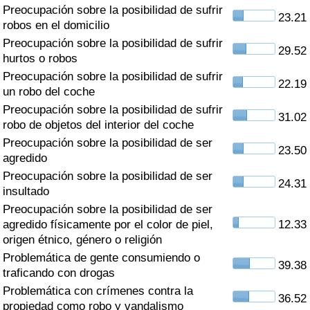
Índice de criminalidad por país
Preocupación sobre la posibilidad de sufrir
23.21
robos en el domicilio
Sanidad
Preocupación sobre la posibilidad de sufrir
29.52
hurtos o robos
Preocupación sobre la posibilidad de sufrir
Índice de Sanidad (Actual)
22.19
un robo del coche
Preocupación sobre la posibilidad de sufrir
Índice de Sanidad
31.02
robo de objetos del interior del coche
Preocupación sobre la posibilidad de ser
Índice de Sanidad por País
23.50
agredido
Preocupación sobre la posibilidad de ser
Contaminación
24.31
insultado
Preocupación sobre la posibilidad de ser
Índice de Contaminación (Actual)
agredido físicamente por el color de piel,
12.33
origen étnico, género o religión
Índice de contaminación
Problemática de gente consumiendo o
39.38
traficando con drogas
Índice de Contaminación por País
Problemática con crímenes contra la
36.52
propiedad como robo y vandalismo