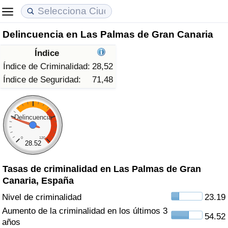
Delincuencia en Las Palmas de Gran Canaria
Coste de vida
Precios de las propiedades
Calidad de Vida
Índice
Índice de Costo de Vida (Actual)
Índice de Precios de Inmuebles (Actual)
Índice de Calidad de Vida
Índice de Criminalidad:
28,52
Índice de Seguridad:
71,48
Índice de Costo de Vida
Índice de Precios de Inmuebles
Índice de Calidad de Vida (Actual)
Índice de costo de vida por país
Índice de Precios de Inmuebles por País
Índice de calidad de vida por país
Delincuencia
0
120
en aqaba
Delincuencia
28.52
Tasas de criminalidad en Las Palmas de Gran
Calificación del Índice de Criminalidad
Canaria, España
(Actual)
Nivel de criminalidad
23.19
Índice de Criminalidad
Aumento de la criminalidad en los últimos 3
54.52
años