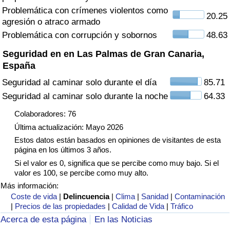
Tráfico
Problemática con crímenes violentos como
20.25
agresión o atraco armado
Problemática con corrupción y sobornos
48.63
Índice de Tráfico
Seguridad en en Las Palmas de Gran Canaria,
Índice de Tráfico (Actual)
España
Seguridad al caminar solo durante el día
85.71
Índice de Tráfico por País
Seguridad al caminar solo durante la noche
64.33
Colaboradores: 76
Última actualización: Mayo 2026
Estos datos están basados en opiniones de visitantes de esta
página en los últimos 3 años.
Si el valor es 0, significa que se percibe como muy bajo. Si el
valor es 100, se percibe como muy alto.
Más información:
Coste de vida
|
Delincuencia
|
Clima
|
Sanidad
|
Contaminación
|
Precios de las propiedades
|
Calidad de Vida
|
Tráfico
Acerca de esta página
En las Noticias