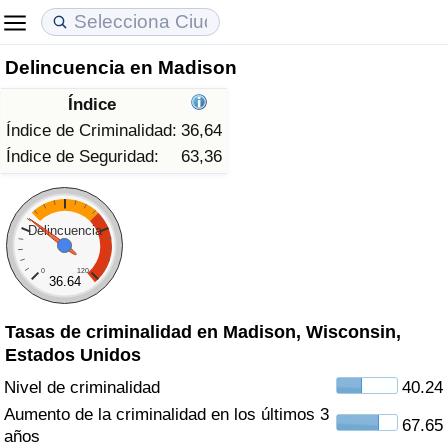
Delincuencia en Madison
Coste de vida
Precios de las propiedades
Calidad de Vida
Índice
Índice de Costo de Vida (Actual)
Índice de Precios de Inmuebles (Actual)
Índice de Calidad de Vida
Índice de Criminalidad:
36,64
Índice de Seguridad:
63,36
Índice de Costo de Vida
Índice de Precios de Inmuebles
Índice de Calidad de Vida (Actual)
Índice de costo de vida por país
Índice de Precios de Inmuebles por País
Índice de calidad de vida por país
Delincuencia
0
120
en aqaba
Delincuencia
36.64
Tasas de criminalidad en Madison, Wisconsin,
Calificación del Índice de Criminalidad
Estados Unidos
(Actual)
Nivel de criminalidad
40.24
Índice de Criminalidad
Aumento de la criminalidad en los últimos 3
67.65
años