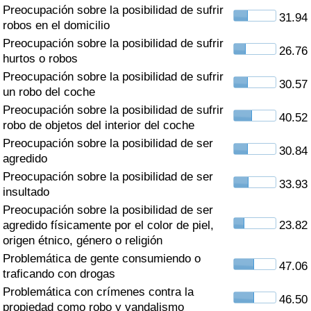
Índice de criminalidad por país
Preocupación sobre la posibilidad de sufrir
31.94
robos en el domicilio
Sanidad
Preocupación sobre la posibilidad de sufrir
26.76
hurtos o robos
Preocupación sobre la posibilidad de sufrir
Índice de Sanidad (Actual)
30.57
un robo del coche
Preocupación sobre la posibilidad de sufrir
Índice de Sanidad
40.52
robo de objetos del interior del coche
Preocupación sobre la posibilidad de ser
Índice de Sanidad por País
30.84
agredido
Preocupación sobre la posibilidad de ser
Contaminación
33.93
insultado
Preocupación sobre la posibilidad de ser
Índice de Contaminación (Actual)
agredido físicamente por el color de piel,
23.82
origen étnico, género o religión
Índice de contaminación
Problemática de gente consumiendo o
47.06
traficando con drogas
Índice de Contaminación por País
Problemática con crímenes contra la
46.50
propiedad como robo y vandalismo