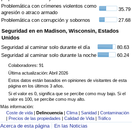
Tráfico
Problemática con crímenes violentos como
35.79
agresión o atraco armado
Problemática con corrupción y sobornos
27.68
Índice de Tráfico
Seguridad en en Madison, Wisconsin, Estados
Índice de Tráfico (Actual)
Unidos
Seguridad al caminar solo durante el día
80.63
Índice de Tráfico por País
Seguridad al caminar solo durante la noche
60.24
Colaboradores: 91
Última actualización: Abril 2026
Estos datos están basados en opiniones de visitantes de esta
página en los últimos 3 años.
Si el valor es 0, significa que se percibe como muy bajo. Si el
valor es 100, se percibe como muy alto.
Más información:
Coste de vida
|
Delincuencia
|
Clima
|
Sanidad
|
Contaminación
|
Precios de las propiedades
|
Calidad de Vida
|
Tráfico
Acerca de esta página
En las Noticias