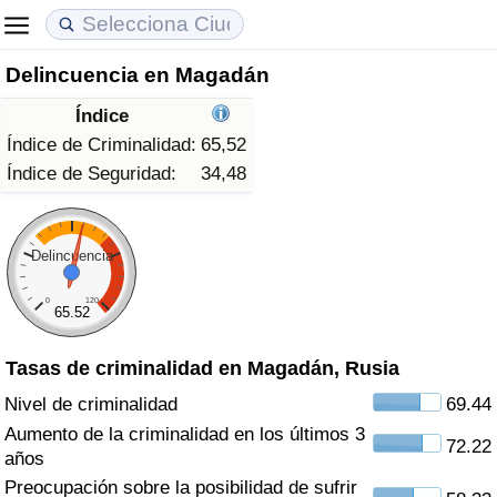
Delincuencia en Magadán
Coste de vida
Precios de las propiedades
Calidad de Vida
Índice
Índice de Costo de Vida (Actual)
Índice de Precios de Inmuebles (Actual)
Índice de Calidad de Vida
Índice de Criminalidad:
65,52
Índice de Seguridad:
34,48
Índice de Costo de Vida
Índice de Precios de Inmuebles
Índice de Calidad de Vida (Actual)
Índice de costo de vida por país
Índice de Precios de Inmuebles por País
Índice de calidad de vida por país
Delincuencia
0
120
en aqaba
Delincuencia
65.52
Tasas de criminalidad en Magadán, Rusia
Calificación del Índice de Criminalidad
(Actual)
Nivel de criminalidad
69.44
Aumento de la criminalidad en los últimos 3
72.22
Índice de Criminalidad
años
Preocupación sobre la posibilidad de sufrir