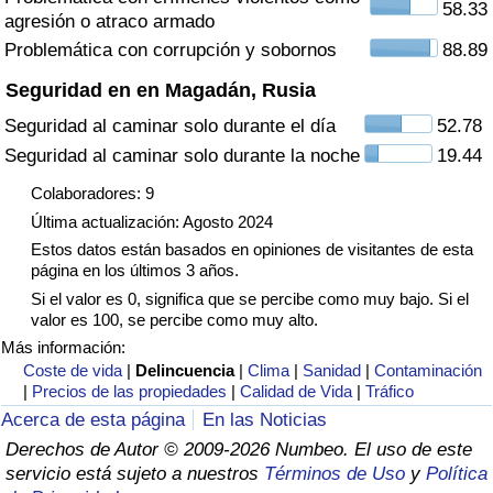
58.33
agresión o atraco armado
Tráfico
Problemática con corrupción y sobornos
88.89
Índice de Tráfico
Seguridad en en Magadán, Rusia
Seguridad al caminar solo durante el día
52.78
Índice de Tráfico (Actual)
Seguridad al caminar solo durante la noche
19.44
Índice de Tráfico por País
Colaboradores: 9
Última actualización: Agosto 2024
Estos datos están basados en opiniones de visitantes de esta
página en los últimos 3 años.
Si el valor es 0, significa que se percibe como muy bajo. Si el
valor es 100, se percibe como muy alto.
Más información:
Coste de vida
|
Delincuencia
|
Clima
|
Sanidad
|
Contaminación
|
Precios de las propiedades
|
Calidad de Vida
|
Tráfico
Acerca de esta página
En las Noticias
Derechos de Autor © 2009-2026 Numbeo. El uso de este
servicio está sujeto a nuestros
Términos de Uso
y
Política