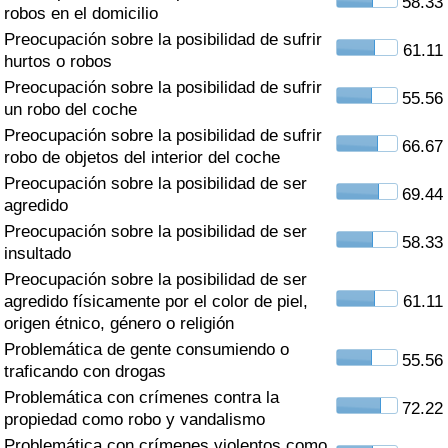
58.33
Índice de criminalidad por país
robos en el domicilio
Preocupación sobre la posibilidad de sufrir
61.11
Sanidad
hurtos o robos
Preocupación sobre la posibilidad de sufrir
55.56
un robo del coche
Índice de Sanidad (Actual)
Preocupación sobre la posibilidad de sufrir
66.67
robo de objetos del interior del coche
Índice de Sanidad
Preocupación sobre la posibilidad de ser
69.44
agredido
Índice de Sanidad por País
Preocupación sobre la posibilidad de ser
58.33
insultado
Contaminación
Preocupación sobre la posibilidad de ser
agredido físicamente por el color de piel,
61.11
Índice de Contaminación (Actual)
origen étnico, género o religión
Problemática de gente consumiendo o
55.56
Índice de contaminación
traficando con drogas
Problemática con crímenes contra la
72.22
Índice de Contaminación por País
propiedad como robo y vandalismo
Problemática con crímenes violentos como