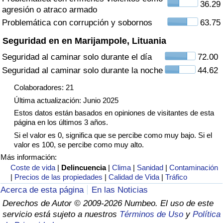
36.29
agresión o atraco armado
Tráfico
Problemática con corrupción y sobornos
63.75
Índice de Tráfico
Seguridad en en Marijampole, Lituania
Seguridad al caminar solo durante el día
72.00
Índice de Tráfico (Actual)
Seguridad al caminar solo durante la noche
44.62
Índice de Tráfico por País
Colaboradores: 21
Última actualización: Junio 2025
Estos datos están basados en opiniones de visitantes de esta
página en los últimos 3 años.
Si el valor es 0, significa que se percibe como muy bajo. Si el
valor es 100, se percibe como muy alto.
Más información:
Coste de vida
|
Delincuencia
|
Clima
|
Sanidad
|
Contaminación
|
Precios de las propiedades
|
Calidad de Vida
|
Tráfico
Acerca de esta página
En las Noticias
Derechos de Autor © 2009-2026 Numbeo. El uso de este
servicio está sujeto a nuestros
Términos de Uso
y
Política