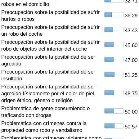
32.71
Índice de criminalidad por país
robos en el domicilio
Preocupación sobre la posibilidad de sufrir
36.29
Sanidad
hurtos o robos
Preocupación sobre la posibilidad de sufrir
43.43
un robo del coche
Índice de Sanidad (Actual)
Preocupación sobre la posibilidad de sufrir
45.60
robo de objetos del interior del coche
Índice de Sanidad
Preocupación sobre la posibilidad de ser
47.00
agredido
Índice de Sanidad por País
Preocupación sobre la posibilidad de ser
51.25
insultado
Contaminación
Preocupación sobre la posibilidad de ser
agredido físicamente por el color de piel,
48.75
Índice de Contaminación (Actual)
origen étnico, género o religión
Problemática de gente consumiendo o
50.00
Índice de contaminación
traficando con drogas
Problemática con crímenes contra la
50.57
Índice de Contaminación por País
propiedad como robo y vandalismo
Problemática con crímenes violentos como