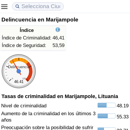
Delincuencia en Marijampole
Coste de vida
Precios de las propiedades
Calidad de Vida
Índice
Índice de Costo de Vida (Actual)
Índice de Precios de Inmuebles (Actual)
Índice de Calidad de Vida
Índice de Criminalidad:
46,41
Índice de Seguridad:
53,59
Índice de Costo de Vida
Índice de Precios de Inmuebles
Índice de Calidad de Vida (Actual)
Índice de costo de vida por país
Índice de Precios de Inmuebles por País
Índice de calidad de vida por país
Delincuencia
0
120
en aqaba
Delincuencia
46.41
Tasas de criminalidad en Marijampole, Lituania
Calificación del Índice de Criminalidad
(Actual)
Nivel de criminalidad
48.19
Aumento de la criminalidad en los últimos 3
55.33
Índice de Criminalidad
años
Preocupación sobre la posibilidad de sufrir