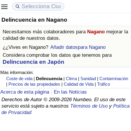
Delincuencia en Nagano
Coste de vida
Precios de las propiedades
Calidad de Vida
Necesitamos más colaboradores para
Nagano
mejorar la
Índice de Costo de Vida (Actual)
Índice de Precios de Inmuebles (Actual)
Índice de Calidad de Vida
calidad de nuestros datos.
¿¿Vives en
Nagano
?
Añadir datospara Nagano
Índice de Costo de Vida
Índice de Precios de Inmuebles
Índice de Calidad de Vida (Actual)
Considera comprobar los datos que tenemos para
Delincuencia en Japón
Índice de costo de vida por país
Índice de Precios de Inmuebles por País
Índice de calidad de vida por país
Más información:
Coste de vida
|
Delincuencia
|
Clima
|
Sanidad
|
Contaminación
en aqaba
Delincuencia
|
Precios de las propiedades
|
Calidad de Vida
|
Tráfico
Acerca de esta página
En las Noticias
Calificación del Índice de Criminalidad
Derechos de Autor © 2009-2026 Numbeo. El uso de este
(Actual)
servicio está sujeto a nuestros
Términos de Uso
y
Política
de Privacidad
Índice de Criminalidad