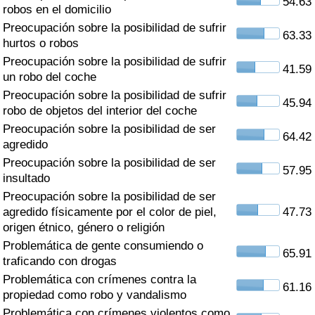
54.63
Índice de criminalidad por país
robos en el domicilio
Preocupación sobre la posibilidad de sufrir
63.33
Sanidad
hurtos o robos
Preocupación sobre la posibilidad de sufrir
41.59
un robo del coche
Índice de Sanidad (Actual)
Preocupación sobre la posibilidad de sufrir
45.94
robo de objetos del interior del coche
Índice de Sanidad
Preocupación sobre la posibilidad de ser
64.42
agredido
Índice de Sanidad por País
Preocupación sobre la posibilidad de ser
57.95
insultado
Contaminación
Preocupación sobre la posibilidad de ser
agredido físicamente por el color de piel,
47.73
Índice de Contaminación (Actual)
origen étnico, género o religión
Problemática de gente consumiendo o
65.91
Índice de contaminación
traficando con drogas
Problemática con crímenes contra la
61.16
Índice de Contaminación por País
propiedad como robo y vandalismo
Problemática con crímenes violentos como