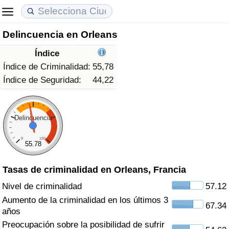
Delincuencia en Orleans
Coste de vida
Precios de las propiedades
Calidad de Vida
Índice
Índice de Costo de Vida (Actual)
Índice de Precios de Inmuebles (Actual)
Índice de Calidad de Vida
Índice de Criminalidad:
55,78
Índice de Seguridad:
44,22
Índice de Costo de Vida
Índice de Precios de Inmuebles
Índice de Calidad de Vida (Actual)
Índice de costo de vida por país
Índice de Precios de Inmuebles por País
Índice de calidad de vida por país
Delincuencia
0
120
en aqaba
Delincuencia
55.78
Tasas de criminalidad en Orleans, Francia
Calificación del Índice de Criminalidad
(Actual)
Nivel de criminalidad
57.12
Aumento de la criminalidad en los últimos 3
67.34
Índice de Criminalidad
años
Preocupación sobre la posibilidad de sufrir