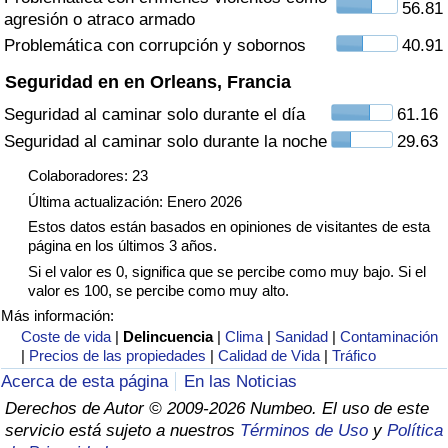
56.81
agresión o atraco armado
Tráfico
Problemática con corrupción y sobornos
40.91
Índice de Tráfico
Seguridad en en Orleans, Francia
Seguridad al caminar solo durante el día
61.16
Índice de Tráfico (Actual)
Seguridad al caminar solo durante la noche
29.63
Índice de Tráfico por País
Colaboradores: 23
Última actualización: Enero 2026
Estos datos están basados en opiniones de visitantes de esta
página en los últimos 3 años.
Si el valor es 0, significa que se percibe como muy bajo. Si el
valor es 100, se percibe como muy alto.
Más información:
Coste de vida
|
Delincuencia
|
Clima
|
Sanidad
|
Contaminación
|
Precios de las propiedades
|
Calidad de Vida
|
Tráfico
Acerca de esta página
En las Noticias
Derechos de Autor © 2009-2026 Numbeo. El uso de este
servicio está sujeto a nuestros
Términos de Uso
y
Política