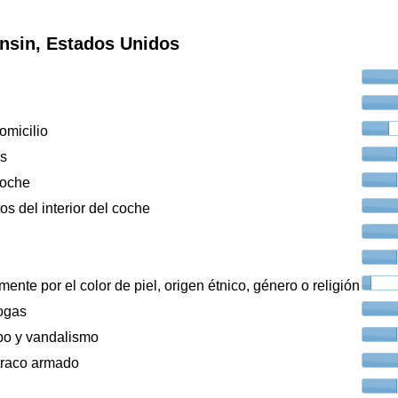
nsin, Estados Unidos
omicilio
os
coche
os del interior del coche
ente por el color de piel, origen étnico, género o religión
ogas
bo y vandalismo
traco armado