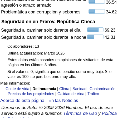
36.54
agresión o atraco armado
Tráfico
Problemática con corrupción y sobornos
34.62
Índice de Tráfico
Seguridad en en Prerov, República Checa
Seguridad al caminar solo durante el día
69.23
Índice de Tráfico (Actual)
Seguridad al caminar solo durante la noche
42.31
Índice de Tráfico por País
Colaboradores: 13
Última actualización: Marzo 2026
Estos datos están basados en opiniones de visitantes de esta
página en los últimos 3 años.
Si el valor es 0, significa que se percibe como muy bajo. Si el
valor es 100, se percibe como muy alto.
Más información:
Coste de vida
|
Delincuencia
|
Clima
|
Sanidad
|
Contaminación
|
Precios de las propiedades
|
Calidad de Vida
|
Tráfico
Acerca de esta página
En las Noticias
Derechos de Autor © 2009-2026 Numbeo. El uso de este
servicio está sujeto a nuestros
Términos de Uso
y
Política