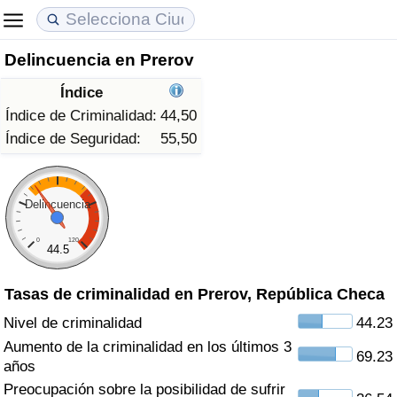
Delincuencia en Prerov
Coste de vida
Precios de las propiedades
Calidad de Vida
Índice
Índice de Costo de Vida (Actual)
Índice de Precios de Inmuebles (Actual)
Índice de Calidad de Vida
Índice de Criminalidad:
44,50
Índice de Seguridad:
55,50
Índice de Costo de Vida
Índice de Precios de Inmuebles
Índice de Calidad de Vida (Actual)
Índice de costo de vida por país
Índice de Precios de Inmuebles por País
Índice de calidad de vida por país
Delincuencia
0
120
en aqaba
Delincuencia
44.5
Tasas de criminalidad en Prerov, República Checa
Calificación del Índice de Criminalidad
(Actual)
Nivel de criminalidad
44.23
Aumento de la criminalidad en los últimos 3
69.23
Índice de Criminalidad
años
Preocupación sobre la posibilidad de sufrir