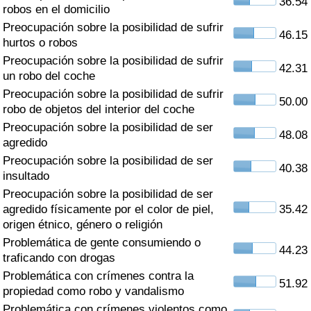
36.54
Índice de criminalidad por país
robos en el domicilio
Preocupación sobre la posibilidad de sufrir
46.15
Sanidad
hurtos o robos
Preocupación sobre la posibilidad de sufrir
42.31
un robo del coche
Índice de Sanidad (Actual)
Preocupación sobre la posibilidad de sufrir
50.00
robo de objetos del interior del coche
Índice de Sanidad
Preocupación sobre la posibilidad de ser
48.08
agredido
Índice de Sanidad por País
Preocupación sobre la posibilidad de ser
40.38
insultado
Contaminación
Preocupación sobre la posibilidad de ser
agredido físicamente por el color de piel,
35.42
Índice de Contaminación (Actual)
origen étnico, género o religión
Problemática de gente consumiendo o
44.23
Índice de contaminación
traficando con drogas
Problemática con crímenes contra la
51.92
Índice de Contaminación por País
propiedad como robo y vandalismo
Problemática con crímenes violentos como