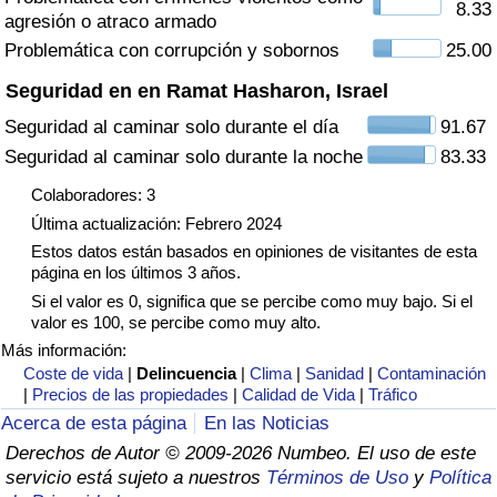
8.33
agresión o atraco armado
Tráfico
Problemática con corrupción y sobornos
25.00
Índice de Tráfico
Seguridad en en Ramat Hasharon, Israel
Seguridad al caminar solo durante el día
91.67
Índice de Tráfico (Actual)
Seguridad al caminar solo durante la noche
83.33
Índice de Tráfico por País
Colaboradores: 3
Última actualización: Febrero 2024
Estos datos están basados en opiniones de visitantes de esta
página en los últimos 3 años.
Si el valor es 0, significa que se percibe como muy bajo. Si el
valor es 100, se percibe como muy alto.
Más información:
Coste de vida
|
Delincuencia
|
Clima
|
Sanidad
|
Contaminación
|
Precios de las propiedades
|
Calidad de Vida
|
Tráfico
Acerca de esta página
En las Noticias
Derechos de Autor © 2009-2026 Numbeo. El uso de este
servicio está sujeto a nuestros
Términos de Uso
y
Política