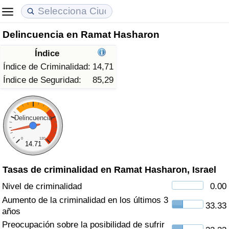
Delincuencia en Ramat Hasharon
Coste de vida
Precios de las propiedades
Calidad de Vida
Índice
Índice de Costo de Vida (Actual)
Índice de Precios de Inmuebles (Actual)
Índice de Calidad de Vida
Índice de Criminalidad:
14,71
Índice de Seguridad:
85,29
Índice de Costo de Vida
Índice de Precios de Inmuebles
Índice de Calidad de Vida (Actual)
Índice de costo de vida por país
Índice de Precios de Inmuebles por País
Índice de calidad de vida por país
Delincuencia
0
120
en aqaba
Delincuencia
14.71
Tasas de criminalidad en Ramat Hasharon, Israel
Calificación del Índice de Criminalidad
(Actual)
Nivel de criminalidad
0.00
Aumento de la criminalidad en los últimos 3
33.33
Índice de Criminalidad
años
Preocupación sobre la posibilidad de sufrir