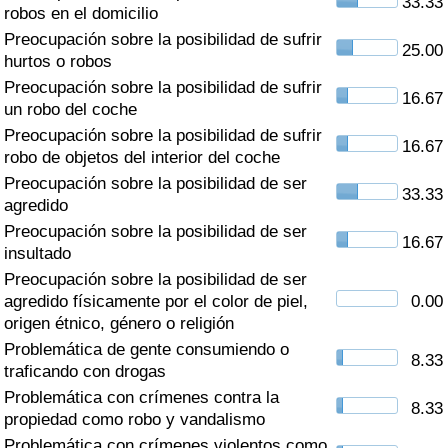
33.33
Índice de criminalidad por país
robos en el domicilio
Preocupación sobre la posibilidad de sufrir
25.00
Sanidad
hurtos o robos
Preocupación sobre la posibilidad de sufrir
16.67
un robo del coche
Índice de Sanidad (Actual)
Preocupación sobre la posibilidad de sufrir
16.67
robo de objetos del interior del coche
Índice de Sanidad
Preocupación sobre la posibilidad de ser
33.33
agredido
Índice de Sanidad por País
Preocupación sobre la posibilidad de ser
16.67
insultado
Contaminación
Preocupación sobre la posibilidad de ser
agredido físicamente por el color de piel,
0.00
Índice de Contaminación (Actual)
origen étnico, género o religión
Problemática de gente consumiendo o
8.33
Índice de contaminación
traficando con drogas
Problemática con crímenes contra la
8.33
Índice de Contaminación por País
propiedad como robo y vandalismo
Problemática con crímenes violentos como