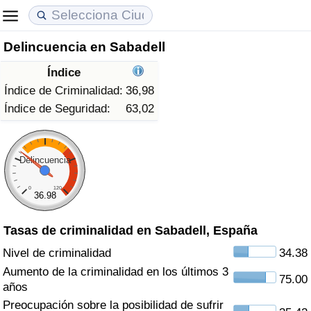
Delincuencia en Sabadell
Coste de vida
Precios de las propiedades
Calidad de Vida
Índice
Índice de Costo de Vida (Actual)
Índice de Precios de Inmuebles (Actual)
Índice de Calidad de Vida
Índice de Criminalidad:
36,98
Índice de Seguridad:
63,02
Índice de Costo de Vida
Índice de Precios de Inmuebles
Índice de Calidad de Vida (Actual)
Índice de costo de vida por país
Índice de Precios de Inmuebles por País
Índice de calidad de vida por país
Delincuencia
0
120
en aqaba
Delincuencia
36.98
Tasas de criminalidad en Sabadell, España
Calificación del Índice de Criminalidad
(Actual)
Nivel de criminalidad
34.38
Aumento de la criminalidad en los últimos 3
75.00
Índice de Criminalidad
años
Preocupación sobre la posibilidad de sufrir