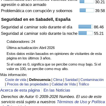
30.21
agresión o atraco armado
Tráfico
Problemática con corrupción y sobornos
39.58
Índice de Tráfico
Seguridad en en Sabadell, España
Seguridad al caminar solo durante el día
86.46
Índice de Tráfico (Actual)
Seguridad al caminar solo durante la noche
55.21
Índice de Tráfico por País
Colaboradores: 24
Última actualización: Abril 2026
Estos datos están basados en opiniones de visitantes de esta
página en los últimos 3 años.
Si el valor es 0, significa que se percibe como muy bajo. Si el
valor es 100, se percibe como muy alto.
Más información:
Coste de vida
|
Delincuencia
|
Clima
|
Sanidad
|
Contaminación
|
Precios de las propiedades
|
Calidad de Vida
|
Tráfico
Acerca de esta página
En las Noticias
Derechos de Autor © 2009-2026 Numbeo. El uso de este
servicio está sujeto a nuestros
Términos de Uso
y
Política