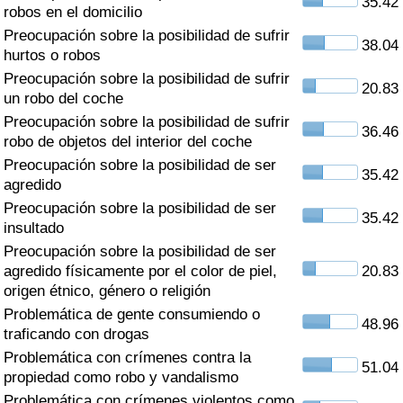
35.42
Índice de criminalidad por país
robos en el domicilio
Preocupación sobre la posibilidad de sufrir
38.04
Sanidad
hurtos o robos
Preocupación sobre la posibilidad de sufrir
20.83
un robo del coche
Índice de Sanidad (Actual)
Preocupación sobre la posibilidad de sufrir
36.46
robo de objetos del interior del coche
Índice de Sanidad
Preocupación sobre la posibilidad de ser
35.42
agredido
Índice de Sanidad por País
Preocupación sobre la posibilidad de ser
35.42
insultado
Contaminación
Preocupación sobre la posibilidad de ser
agredido físicamente por el color de piel,
20.83
Índice de Contaminación (Actual)
origen étnico, género o religión
Problemática de gente consumiendo o
48.96
Índice de contaminación
traficando con drogas
Problemática con crímenes contra la
51.04
Índice de Contaminación por País
propiedad como robo y vandalismo
Problemática con crímenes violentos como