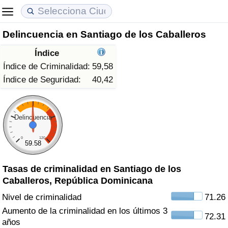
Delincuencia en Santiago de los Caballeros
Coste de vida
Precios de las propiedades
Calidad de Vida
Índice
Índice de Costo de Vida (Actual)
Índice de Precios de Inmuebles (Actual)
Índice de Calidad de Vida
Índice de Criminalidad:
59,58
Índice de Seguridad:
40,42
Índice de Costo de Vida
Índice de Precios de Inmuebles
Índice de Calidad de Vida (Actual)
Índice de costo de vida por país
Índice de Precios de Inmuebles por País
Índice de calidad de vida por país
Delincuencia
0
120
en aqaba
Delincuencia
59.58
Tasas de criminalidad en Santiago de los
Calificación del Índice de Criminalidad
Caballeros, República Dominicana
(Actual)
Nivel de criminalidad
71.26
Índice de Criminalidad
Aumento de la criminalidad en los últimos 3
72.31
años