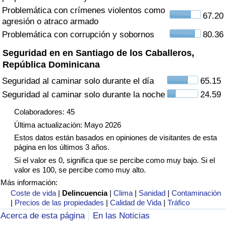
Tráfico
Problemática con crímenes violentos como
67.20
agresión o atraco armado
Problemática con corrupción y sobornos
80.36
Índice de Tráfico
Seguridad en en Santiago de los Caballeros,
Índice de Tráfico (Actual)
República Dominicana
Seguridad al caminar solo durante el día
65.15
Índice de Tráfico por País
Seguridad al caminar solo durante la noche
24.59
Colaboradores: 45
Última actualización: Mayo 2026
Estos datos están basados en opiniones de visitantes de esta
página en los últimos 3 años.
Si el valor es 0, significa que se percibe como muy bajo. Si el
valor es 100, se percibe como muy alto.
Más información:
Coste de vida
|
Delincuencia
|
Clima
|
Sanidad
|
Contaminación
|
Precios de las propiedades
|
Calidad de Vida
|
Tráfico
Acerca de esta página
En las Noticias