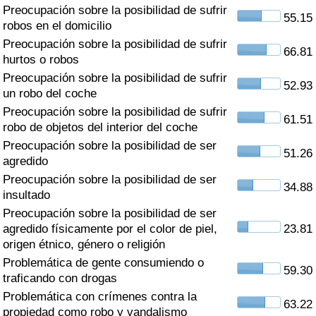
Índice de criminalidad por país
Preocupación sobre la posibilidad de sufrir
55.15
robos en el domicilio
Sanidad
Preocupación sobre la posibilidad de sufrir
66.81
hurtos o robos
Preocupación sobre la posibilidad de sufrir
Índice de Sanidad (Actual)
52.93
un robo del coche
Preocupación sobre la posibilidad de sufrir
Índice de Sanidad
61.51
robo de objetos del interior del coche
Preocupación sobre la posibilidad de ser
Índice de Sanidad por País
51.26
agredido
Preocupación sobre la posibilidad de ser
Contaminación
34.88
insultado
Preocupación sobre la posibilidad de ser
Índice de Contaminación (Actual)
agredido físicamente por el color de piel,
23.81
origen étnico, género o religión
Índice de contaminación
Problemática de gente consumiendo o
59.30
traficando con drogas
Índice de Contaminación por País
Problemática con crímenes contra la
63.22
propiedad como robo y vandalismo