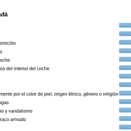
adá
omicilio
os
coche
os del interior del coche
ente por el color de piel, origen étnico, género o religión
ogas
bo y vandalismo
traco armado