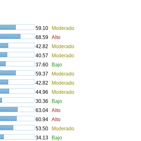
59.10
Moderado
68.59
Alto
42.82
Moderado
40.57
Moderado
37.60
Bajo
59.37
Moderado
42.82
Moderado
44.96
Moderado
30.36
Bajo
63.04
Alto
60.94
Alto
53.50
Moderado
34.13
Bajo