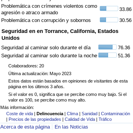
Tráfico
Problemática con crímenes violentos como
33.86
agresión o atraco armado
Problemática con corrupción y sobornos
30.56
Índice de Tráfico
Seguridad en en Torrance, California, Estados
Índice de Tráfico (Actual)
Unidos
Seguridad al caminar solo durante el día
76.36
Índice de Tráfico por País
Seguridad al caminar solo durante la noche
51.36
Colaboradores: 20
Última actualización: Mayo 2023
Estos datos están basados en opiniones de visitantes de esta
página en los últimos 3 años.
Si el valor es 0, significa que se percibe como muy bajo. Si el
valor es 100, se percibe como muy alto.
Más información:
Coste de vida
|
Delincuencia
|
Clima
|
Sanidad
|
Contaminación
|
Precios de las propiedades
|
Calidad de Vida
|
Tráfico
Acerca de esta página
En las Noticias