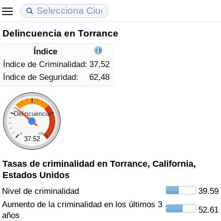
Delincuencia en Torrance
Coste de vida
Precios de las propiedades
Calidad de Vida
Índice
Índice de Costo de Vida (Actual)
Índice de Precios de Inmuebles (Actual)
Índice de Calidad de Vida
Índice de Criminalidad:
37,52
Índice de Seguridad:
62,48
Índice de Costo de Vida
Índice de Precios de Inmuebles
Índice de Calidad de Vida (Actual)
Índice de costo de vida por país
Índice de Precios de Inmuebles por País
Índice de calidad de vida por país
Delincuencia
0
120
en aqaba
Delincuencia
37.52
Tasas de criminalidad en Torrance, California,
Calificación del Índice de Criminalidad
Estados Unidos
(Actual)
Nivel de criminalidad
39.59
Índice de Criminalidad
Aumento de la criminalidad en los últimos 3
52.61
años