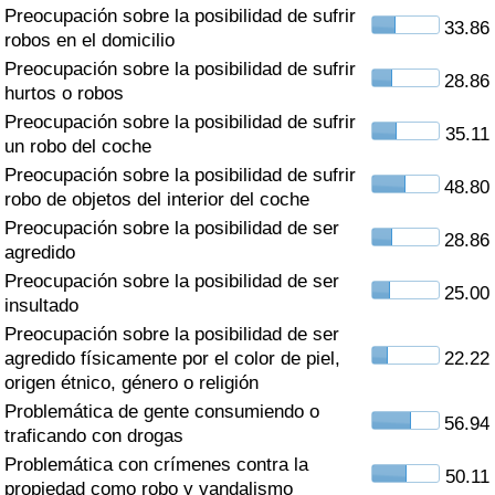
Índice de criminalidad por país
Preocupación sobre la posibilidad de sufrir
33.86
robos en el domicilio
Sanidad
Preocupación sobre la posibilidad de sufrir
28.86
hurtos o robos
Preocupación sobre la posibilidad de sufrir
Índice de Sanidad (Actual)
35.11
un robo del coche
Preocupación sobre la posibilidad de sufrir
Índice de Sanidad
48.80
robo de objetos del interior del coche
Preocupación sobre la posibilidad de ser
Índice de Sanidad por País
28.86
agredido
Preocupación sobre la posibilidad de ser
Contaminación
25.00
insultado
Preocupación sobre la posibilidad de ser
Índice de Contaminación (Actual)
agredido físicamente por el color de piel,
22.22
origen étnico, género o religión
Índice de contaminación
Problemática de gente consumiendo o
56.94
traficando con drogas
Índice de Contaminación por País
Problemática con crímenes contra la
50.11
propiedad como robo y vandalismo