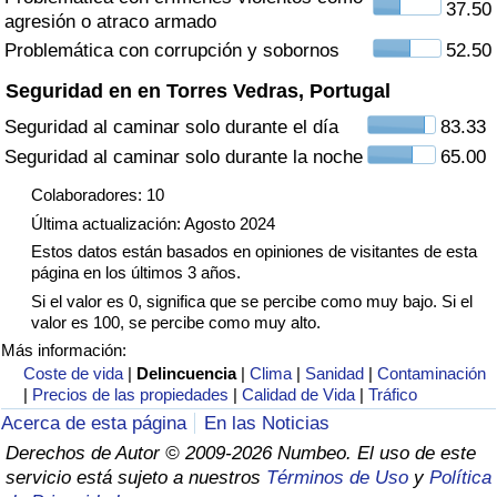
37.50
agresión o atraco armado
Tráfico
Problemática con corrupción y sobornos
52.50
Índice de Tráfico
Seguridad en en Torres Vedras, Portugal
Seguridad al caminar solo durante el día
83.33
Índice de Tráfico (Actual)
Seguridad al caminar solo durante la noche
65.00
Índice de Tráfico por País
Colaboradores: 10
Última actualización: Agosto 2024
Estos datos están basados en opiniones de visitantes de esta
página en los últimos 3 años.
Si el valor es 0, significa que se percibe como muy bajo. Si el
valor es 100, se percibe como muy alto.
Más información:
Coste de vida
|
Delincuencia
|
Clima
|
Sanidad
|
Contaminación
|
Precios de las propiedades
|
Calidad de Vida
|
Tráfico
Acerca de esta página
En las Noticias
Derechos de Autor © 2009-2026 Numbeo. El uso de este
servicio está sujeto a nuestros
Términos de Uso
y
Política