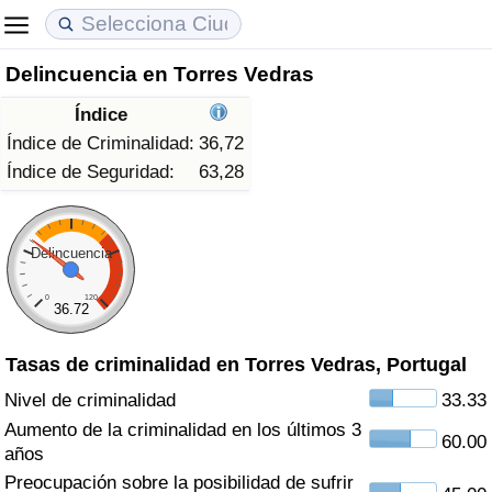
Delincuencia en Torres Vedras
Coste de vida
Precios de las propiedades
Calidad de Vida
Índice
Índice de Costo de Vida (Actual)
Índice de Precios de Inmuebles (Actual)
Índice de Calidad de Vida
Índice de Criminalidad:
36,72
Índice de Seguridad:
63,28
Índice de Costo de Vida
Índice de Precios de Inmuebles
Índice de Calidad de Vida (Actual)
Índice de costo de vida por país
Índice de Precios de Inmuebles por País
Índice de calidad de vida por país
Delincuencia
0
120
en aqaba
Delincuencia
36.72
Tasas de criminalidad en Torres Vedras, Portugal
Calificación del Índice de Criminalidad
(Actual)
Nivel de criminalidad
33.33
Aumento de la criminalidad en los últimos 3
60.00
Índice de Criminalidad
años
Preocupación sobre la posibilidad de sufrir