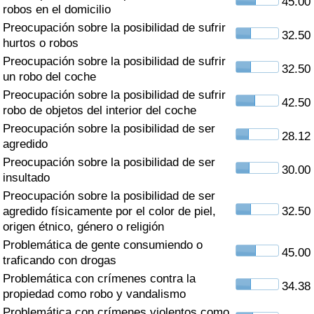
45.00
Índice de criminalidad por país
robos en el domicilio
Preocupación sobre la posibilidad de sufrir
32.50
Sanidad
hurtos o robos
Preocupación sobre la posibilidad de sufrir
32.50
un robo del coche
Índice de Sanidad (Actual)
Preocupación sobre la posibilidad de sufrir
42.50
robo de objetos del interior del coche
Índice de Sanidad
Preocupación sobre la posibilidad de ser
28.12
agredido
Índice de Sanidad por País
Preocupación sobre la posibilidad de ser
30.00
insultado
Contaminación
Preocupación sobre la posibilidad de ser
agredido físicamente por el color de piel,
32.50
Índice de Contaminación (Actual)
origen étnico, género o religión
Problemática de gente consumiendo o
45.00
Índice de contaminación
traficando con drogas
Problemática con crímenes contra la
34.38
Índice de Contaminación por País
propiedad como robo y vandalismo
Problemática con crímenes violentos como