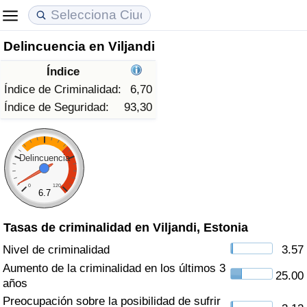
Delincuencia en Viljandi
Coste de vida
Precios de las propiedades
Calidad de Vida
Índice
Índice de Costo de Vida (Actual)
Índice de Precios de Inmuebles (Actual)
Índice de Calidad de Vida
Índice de Criminalidad:
6,70
Índice de Seguridad:
93,30
Índice de Costo de Vida
Índice de Precios de Inmuebles
Índice de Calidad de Vida (Actual)
Índice de costo de vida por país
Índice de Precios de Inmuebles por País
Índice de calidad de vida por país
Delincuencia
0
120
en aqaba
Delincuencia
6.7
Tasas de criminalidad en Viljandi, Estonia
Calificación del Índice de Criminalidad
(Actual)
Nivel de criminalidad
3.57
Aumento de la criminalidad en los últimos 3
25.00
Índice de Criminalidad
años
Preocupación sobre la posibilidad de sufrir