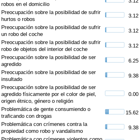
3.12
Índice de criminalidad por país
robos en el domicilio
Preocupación sobre la posibilidad de sufrir
3.12
Sanidad
hurtos o robos
Preocupación sobre la posibilidad de sufrir
3.12
un robo del coche
Índice de Sanidad (Actual)
Preocupación sobre la posibilidad de sufrir
3.12
robo de objetos del interior del coche
Índice de Sanidad
Preocupación sobre la posibilidad de ser
6.25
agredido
Índice de Sanidad por País
Preocupación sobre la posibilidad de ser
9.38
insultado
Contaminación
Preocupación sobre la posibilidad de ser
agredido físicamente por el color de piel,
0.00
Índice de Contaminación (Actual)
origen étnico, género o religión
Problemática de gente consumiendo o
15.62
Índice de contaminación
traficando con drogas
Problemática con crímenes contra la
9.38
Índice de Contaminación por País
propiedad como robo y vandalismo
Problemática con crímenes violentos como