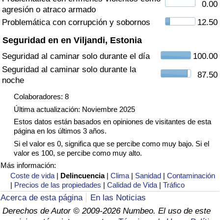
0.00
agresión o atraco armado
Tráfico
Problemática con corrupción y sobornos
12.50
Índice de Tráfico
Seguridad en en Viljandi, Estonia
Seguridad al caminar solo durante el día
100.00
Índice de Tráfico (Actual)
Seguridad al caminar solo durante la
87.50
noche
Índice de Tráfico por País
Colaboradores: 8
Última actualización: Noviembre 2025
Estos datos están basados en opiniones de visitantes de esta
página en los últimos 3 años.
Si el valor es 0, significa que se percibe como muy bajo. Si el
valor es 100, se percibe como muy alto.
Más información:
Coste de vida
|
Delincuencia
|
Clima
|
Sanidad
|
Contaminación
|
Precios de las propiedades
|
Calidad de Vida
|
Tráfico
Acerca de esta página
En las Noticias
Derechos de Autor © 2009-2026 Numbeo. El uso de este