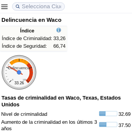
Delincuencia en Waco
Coste de vida
Precios de las propiedades
Calidad de Vida
Índice
Índice de Costo de Vida (Actual)
Índice de Precios de Inmuebles (Actual)
Índice de Calidad de Vida
Índice de Criminalidad:
33,26
Índice de Seguridad:
66,74
Índice de Costo de Vida
Índice de Precios de Inmuebles
Índice de Calidad de Vida (Actual)
Índice de costo de vida por país
Índice de Precios de Inmuebles por País
Índice de calidad de vida por país
Delincuencia
0
120
en aqaba
Delincuencia
33.26
Tasas de criminalidad en Waco, Texas, Estados
Calificación del Índice de Criminalidad
Unidos
(Actual)
Nivel de criminalidad
32.69
Índice de Criminalidad
Aumento de la criminalidad en los últimos 3
37.50
años