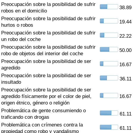
Índice de criminalidad por país
Preocupación sobre la posibilidad de sufrir
38.89
robos en el domicilio
Sanidad
Preocupación sobre la posibilidad de sufrir
19.44
hurtos o robos
Preocupación sobre la posibilidad de sufrir
Índice de Sanidad (Actual)
22.22
un robo del coche
Preocupación sobre la posibilidad de sufrir
Índice de Sanidad
50.00
robo de objetos del interior del coche
Preocupación sobre la posibilidad de ser
Índice de Sanidad por País
16.67
agredido
Preocupación sobre la posibilidad de ser
Contaminación
36.11
insultado
Preocupación sobre la posibilidad de ser
Índice de Contaminación (Actual)
agredido físicamente por el color de piel,
16.67
origen étnico, género o religión
Índice de contaminación
Problemática de gente consumiendo o
61.11
traficando con drogas
Índice de Contaminación por País
Problemática con crímenes contra la
61.11
propiedad como robo y vandalismo