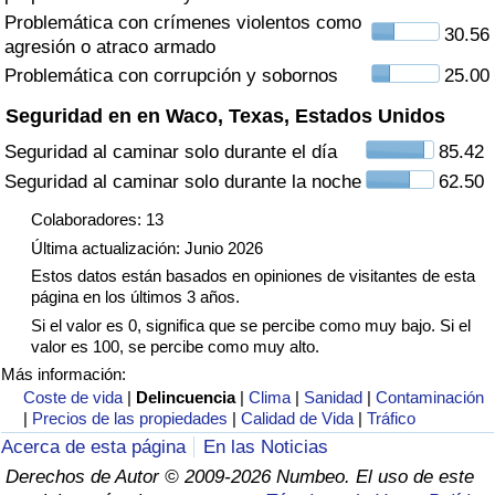
Tráfico
Problemática con crímenes violentos como
30.56
agresión o atraco armado
Problemática con corrupción y sobornos
25.00
Índice de Tráfico
Seguridad en en Waco, Texas, Estados Unidos
Índice de Tráfico (Actual)
Seguridad al caminar solo durante el día
85.42
Seguridad al caminar solo durante la noche
62.50
Índice de Tráfico por País
Colaboradores: 13
Última actualización: Junio 2026
Estos datos están basados en opiniones de visitantes de esta
página en los últimos 3 años.
Si el valor es 0, significa que se percibe como muy bajo. Si el
valor es 100, se percibe como muy alto.
Más información:
Coste de vida
|
Delincuencia
|
Clima
|
Sanidad
|
Contaminación
|
Precios de las propiedades
|
Calidad de Vida
|
Tráfico
Acerca de esta página
En las Noticias
Derechos de Autor © 2009-2026 Numbeo. El uso de este