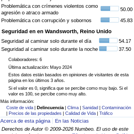
Tráfico
Problemática con crímenes violentos como
50.00
agresión o atraco armado
Problemática con corrupción y sobornos
45.83
Índice de Tráfico
Seguridad en en Wandsworth, Reino Unido
Índice de Tráfico (Actual)
Seguridad al caminar solo durante el día
54.17
Seguridad al caminar solo durante la noche
37.50
Índice de Tráfico por País
Colaboradores: 6
Última actualización: Mayo 2024
Estos datos están basados en opiniones de visitantes de esta
página en los últimos 3 años.
Si el valor es 0, significa que se percibe como muy bajo. Si el
valor es 100, se percibe como muy alto.
Más información:
Coste de vida
|
Delincuencia
|
Clima
|
Sanidad
|
Contaminación
|
Precios de las propiedades
|
Calidad de Vida
|
Tráfico
Acerca de esta página
En las Noticias
Derechos de Autor © 2009-2026 Numbeo. El uso de este