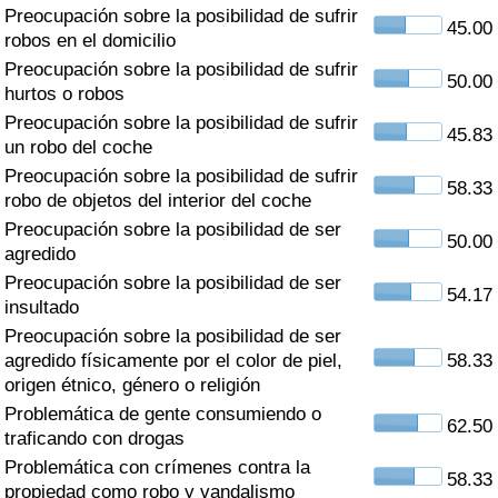
Índice de criminalidad por país
Preocupación sobre la posibilidad de sufrir
45.00
robos en el domicilio
Sanidad
Preocupación sobre la posibilidad de sufrir
50.00
hurtos o robos
Preocupación sobre la posibilidad de sufrir
Índice de Sanidad (Actual)
45.83
un robo del coche
Preocupación sobre la posibilidad de sufrir
Índice de Sanidad
58.33
robo de objetos del interior del coche
Preocupación sobre la posibilidad de ser
Índice de Sanidad por País
50.00
agredido
Preocupación sobre la posibilidad de ser
Contaminación
54.17
insultado
Preocupación sobre la posibilidad de ser
Índice de Contaminación (Actual)
agredido físicamente por el color de piel,
58.33
origen étnico, género o religión
Índice de contaminación
Problemática de gente consumiendo o
62.50
traficando con drogas
Índice de Contaminación por País
Problemática con crímenes contra la
58.33
propiedad como robo y vandalismo