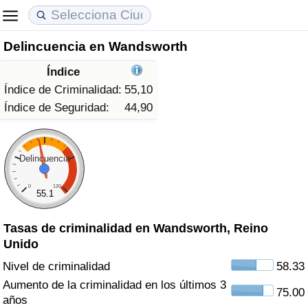
Delincuencia en Wandsworth
Coste de vida
Precios de las propiedades
Calidad de Vida
Índice
Índice de Costo de Vida (Actual)
Índice de Precios de Inmuebles (Actual)
Índice de Calidad de Vida
Índice de Criminalidad:
55,10
Índice de Seguridad:
44,90
Índice de Costo de Vida
Índice de Precios de Inmuebles
Índice de Calidad de Vida (Actual)
Índice de costo de vida por país
Índice de Precios de Inmuebles por País
Índice de calidad de vida por país
Delincuencia
0
120
en aqaba
Delincuencia
55.1
Tasas de criminalidad en Wandsworth, Reino
Calificación del Índice de Criminalidad
Unido
(Actual)
Nivel de criminalidad
58.33
Índice de Criminalidad
Aumento de la criminalidad en los últimos 3
75.00
años