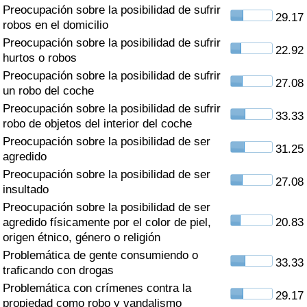
Índice de criminalidad por país
Preocupación sobre la posibilidad de sufrir
29.17
robos en el domicilio
Sanidad
Preocupación sobre la posibilidad de sufrir
22.92
hurtos o robos
Preocupación sobre la posibilidad de sufrir
Índice de Sanidad (Actual)
27.08
un robo del coche
Preocupación sobre la posibilidad de sufrir
Índice de Sanidad
33.33
robo de objetos del interior del coche
Preocupación sobre la posibilidad de ser
Índice de Sanidad por País
31.25
agredido
Preocupación sobre la posibilidad de ser
Contaminación
27.08
insultado
Preocupación sobre la posibilidad de ser
Índice de Contaminación (Actual)
agredido físicamente por el color de piel,
20.83
origen étnico, género o religión
Índice de contaminación
Problemática de gente consumiendo o
33.33
traficando con drogas
Índice de Contaminación por País
Problemática con crímenes contra la
29.17
propiedad como robo y vandalismo