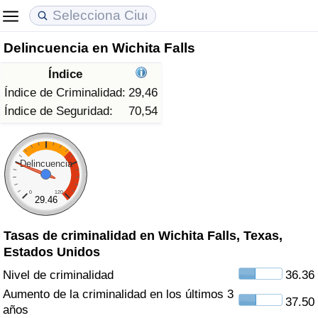
Delincuencia en Wichita Falls
Coste de vida
Precios de las propiedades
Calidad de Vida
Índice
Índice de Costo de Vida (Actual)
Índice de Precios de Inmuebles (Actual)
Índice de Calidad de Vida
Índice de Criminalidad:
29,46
Índice de Seguridad:
70,54
Índice de Costo de Vida
Índice de Precios de Inmuebles
Índice de Calidad de Vida (Actual)
Índice de costo de vida por país
Índice de Precios de Inmuebles por País
Índice de calidad de vida por país
Delincuencia
0
120
en aqaba
Delincuencia
29.46
Tasas de criminalidad en Wichita Falls, Texas,
Calificación del Índice de Criminalidad
Estados Unidos
(Actual)
Nivel de criminalidad
36.36
Índice de Criminalidad
Aumento de la criminalidad en los últimos 3
37.50
años