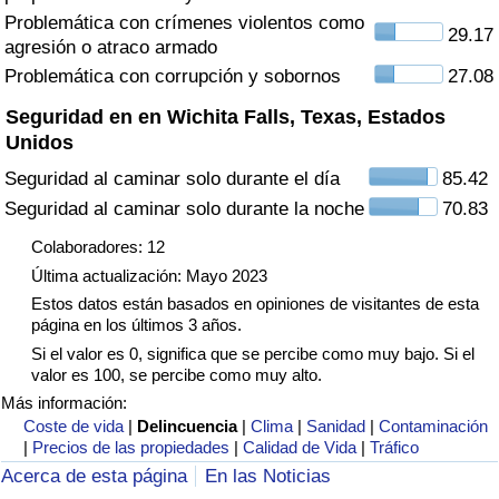
Tráfico
Problemática con crímenes violentos como
29.17
agresión o atraco armado
Problemática con corrupción y sobornos
27.08
Índice de Tráfico
Seguridad en en Wichita Falls, Texas, Estados
Índice de Tráfico (Actual)
Unidos
Seguridad al caminar solo durante el día
85.42
Índice de Tráfico por País
Seguridad al caminar solo durante la noche
70.83
Colaboradores: 12
Última actualización: Mayo 2023
Estos datos están basados en opiniones de visitantes de esta
página en los últimos 3 años.
Si el valor es 0, significa que se percibe como muy bajo. Si el
valor es 100, se percibe como muy alto.
Más información:
Coste de vida
|
Delincuencia
|
Clima
|
Sanidad
|
Contaminación
|
Precios de las propiedades
|
Calidad de Vida
|
Tráfico
Acerca de esta página
En las Noticias