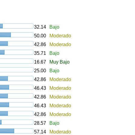
32.14
Bajo
50.00
Moderado
42.86
Moderado
35.71
Bajo
16.67
Muy Bajo
25.00
Bajo
42.86
Moderado
46.43
Moderado
42.86
Moderado
46.43
Moderado
42.86
Moderado
28.57
Bajo
57.14
Moderado