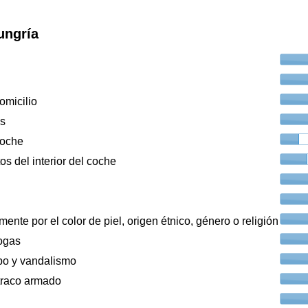
ungría
omicilio
os
coche
os del interior del coche
ente por el color de piel, origen étnico, género o religión
ogas
bo y vandalismo
traco armado