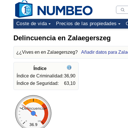
Coste de vida
Precios de las propiedades
Delincuencia en Zalaegerszeg
¿¿Vives en en Zalaegerszeg?
Añadir datos para Zal
Índice
Índice de Criminalidad:
36,90
Índice de Seguridad:
63,10
Delincuencia
0
120
36.9