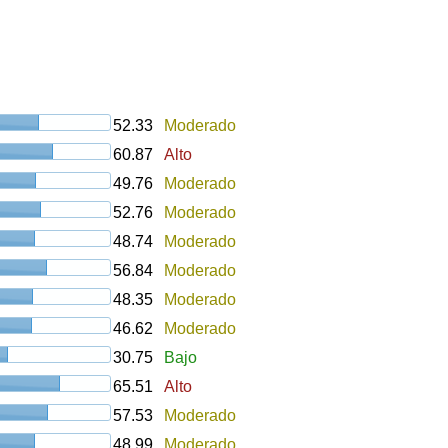
52.33
Moderado
60.87
Alto
49.76
Moderado
52.76
Moderado
48.74
Moderado
56.84
Moderado
48.35
Moderado
46.62
Moderado
30.75
Bajo
65.51
Alto
57.53
Moderado
48.99
Moderado