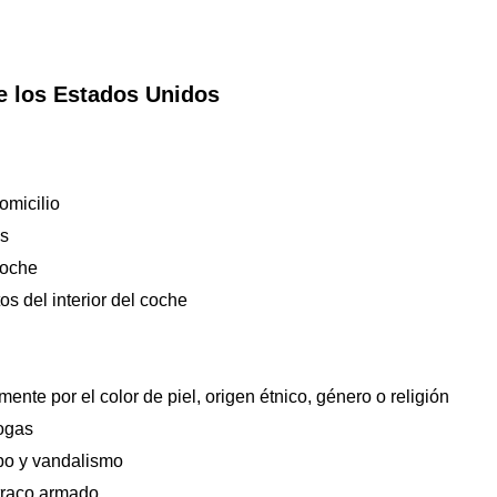
de los Estados Unidos
omicilio
os
coche
os del interior del coche
ente por el color de piel, origen étnico, género o religión
ogas
bo y vandalismo
traco armado