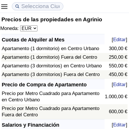
Precios de las propiedades en Agrinio
Coste de vida
Precios de las propiedades
Calidad de Vida
Moneda:
Índice de Costo de Vida (Actual)
Índice de Precios de Inmuebles (Actual)
Índice de Calidad de Vida
Cuotas de Alquiler al Mes
[
Editar
]
Apartamento (1 dormitorio) en Centro Urbano
300,00 €
Índice de Costo de Vida
Índice de Precios de Inmuebles
Índice de Calidad de Vida (Actual)
Apartamento (1 dormitorio) Fuera del Centro
250,00 €
Índice de costo de vida por país
Índice de Precios de Inmuebles por País
Índice de calidad de vida por país
Apartamento (3 dormitorios) en Centro Urbano
550,00 €
Apartamento (3 dormitorios) Fuera del Centro
450,00 €
en aqaba
Delincuencia
Precio de Compra de Apartamento
[
Editar
]
Precio por Metro Cuadrado para Apartamento
Calificación del Índice de Criminalidad
1.000,00 €
en Centro Urbano
(Actual)
Precio por Metro Cuadrado para Apartamento
600,00 €
Fuera del Centro
Índice de Criminalidad
Salarios y Financiación
[
Editar
]