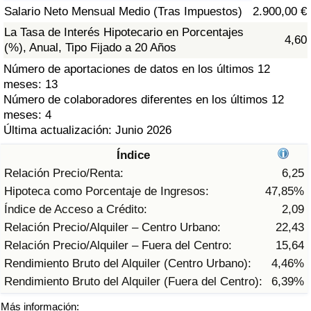
Índice de criminalidad por país
Salario Neto Mensual Medio (Tras Impuestos)
2.900,00 €
La Tasa de Interés Hipotecario en Porcentajes
4,60
Sanidad
(%), Anual, Tipo Fijado a 20 Años
Número de aportaciones de datos en los últimos 12
Índice de Sanidad (Actual)
meses: 13
Número de colaboradores diferentes en los últimos 12
Índice de Sanidad
meses: 4
Última actualización: Junio 2026
Índice de Sanidad por País
Índice
Relación Precio/Renta:
6,25
Contaminación
Hipoteca como Porcentaje de Ingresos:
47,85%
Índice de Acceso a Crédito:
2,09
Índice de Contaminación (Actual)
Relación Precio/Alquiler – Centro Urbano:
22,43
Relación Precio/Alquiler – Fuera del Centro:
15,64
Índice de contaminación
Rendimiento Bruto del Alquiler (Centro Urbano):
4,46%
Rendimiento Bruto del Alquiler (Fuera del Centro):
6,39%
Índice de Contaminación por País
Más información: