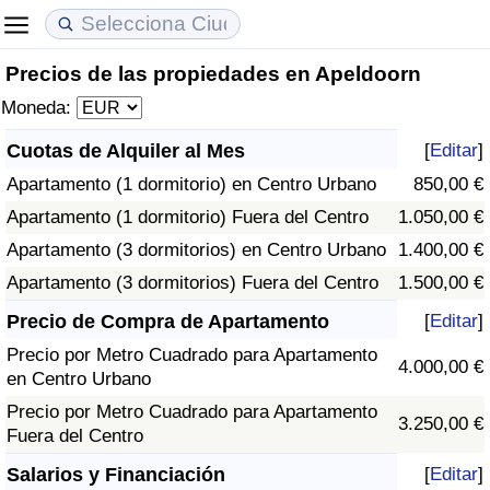
Precios de las propiedades en Apeldoorn
Coste de vida
Precios de las propiedades
Calidad de Vida
Moneda:
Índice de Costo de Vida (Actual)
Índice de Precios de Inmuebles (Actual)
Índice de Calidad de Vida
Cuotas de Alquiler al Mes
[
Editar
]
Apartamento (1 dormitorio) en Centro Urbano
850,00 €
Índice de Costo de Vida
Índice de Precios de Inmuebles
Índice de Calidad de Vida (Actual)
Apartamento (1 dormitorio) Fuera del Centro
1.050,00 €
Índice de costo de vida por país
Índice de Precios de Inmuebles por País
Índice de calidad de vida por país
Apartamento (3 dormitorios) en Centro Urbano
1.400,00 €
Apartamento (3 dormitorios) Fuera del Centro
1.500,00 €
en aqaba
Delincuencia
Precio de Compra de Apartamento
[
Editar
]
Precio por Metro Cuadrado para Apartamento
Calificación del Índice de Criminalidad
4.000,00 €
en Centro Urbano
(Actual)
Precio por Metro Cuadrado para Apartamento
3.250,00 €
Fuera del Centro
Índice de Criminalidad
Salarios y Financiación
[
Editar
]