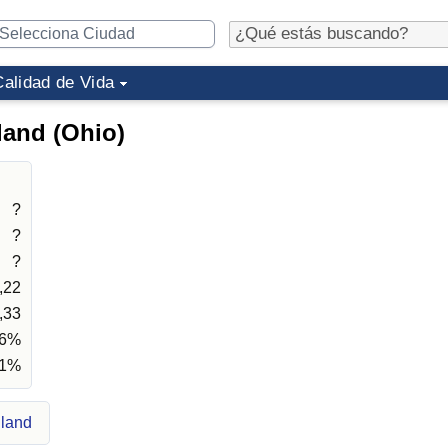
Calidad de Vida
land (Ohio)
?
?
?
,22
,33
56%
01%
hland