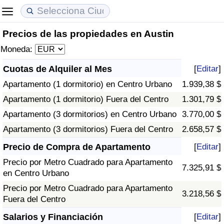
Precios de las propiedades en Austin
Coste de vida
Precios de las propiedades
Calidad de Vida
Moneda:
Índice de Costo de Vida (Actual)
Índice de Precios de Inmuebles (Actual)
Índice de Calidad de Vida
Cuotas de Alquiler al Mes
[
Editar
]
Apartamento (1 dormitorio) en Centro Urbano
1.939,38 $
Índice de Costo de Vida
Índice de Precios de Inmuebles
Índice de Calidad de Vida (Actual)
Apartamento (1 dormitorio) Fuera del Centro
1.301,79 $
Índice de costo de vida por país
Índice de Precios de Inmuebles por País
Índice de calidad de vida por país
Apartamento (3 dormitorios) en Centro Urbano
3.770,00 $
Apartamento (3 dormitorios) Fuera del Centro
2.658,57 $
en aqaba
Delincuencia
Precio de Compra de Apartamento
[
Editar
]
Precio por Metro Cuadrado para Apartamento
Calificación del Índice de Criminalidad
7.325,91 $
en Centro Urbano
(Actual)
Precio por Metro Cuadrado para Apartamento
3.218,56 $
Fuera del Centro
Índice de Criminalidad
Salarios y Financiación
[
Editar
]