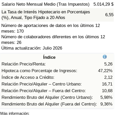
Índice de criminalidad por país
Salario Neto Mensual Medio (Tras Impuestos)
5.014,29 $
La Tasa de Interés Hipotecario en Porcentajes
6,55
Sanidad
(%), Anual, Tipo Fijado a 20 Años
Número de aportaciones de datos en los últimos 12
Índice de Sanidad (Actual)
meses: 170
Número de colaboradores diferentes en los últimos 12
Índice de Sanidad
meses: 26
Última actualización: Julio 2026
Índice de Sanidad por País
Índice
Relación Precio/Renta:
5,26
Contaminación
Hipoteca como Porcentaje de Ingresos:
47,22%
Índice de Acceso a Crédito:
2,12
Índice de Contaminación (Actual)
Relación Precio/Alquiler – Centro Urbano:
16,71
Relación Precio/Alquiler – Fuera del Centro:
10,68
Índice de contaminación
Rendimiento Bruto del Alquiler (Centro Urbano):
5,98%
Rendimiento Bruto del Alquiler (Fuera del Centro):
9,36%
Índice de Contaminación por País
Más información: