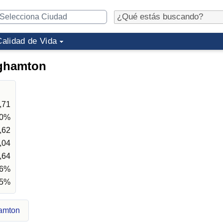
Calidad de Vida
nghamton
,71
10%
,62
,04
,64
86%
05%
hamton