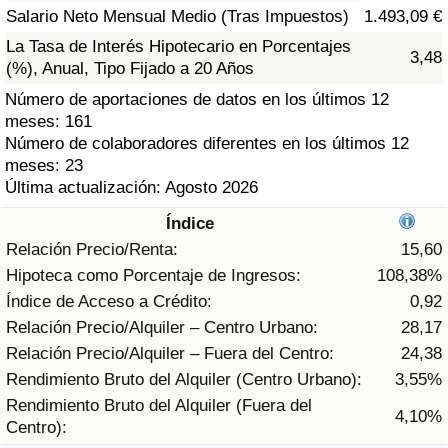
Índice de criminalidad por país
Salario Neto Mensual Medio (Tras Impuestos)
1.493,09 €
La Tasa de Interés Hipotecario en Porcentajes
3,48
Sanidad
(%), Anual, Tipo Fijado a 20 Años
Número de aportaciones de datos en los últimos 12
Índice de Sanidad (Actual)
meses: 161
Número de colaboradores diferentes en los últimos 12
Índice de Sanidad
meses: 23
Última actualización: Agosto 2026
Índice de Sanidad por País
Índice
Relación Precio/Renta:
15,60
Contaminación
Hipoteca como Porcentaje de Ingresos:
108,38%
Índice de Acceso a Crédito:
0,92
Índice de Contaminación (Actual)
Relación Precio/Alquiler – Centro Urbano:
28,17
Relación Precio/Alquiler – Fuera del Centro:
24,38
Índice de contaminación
Rendimiento Bruto del Alquiler (Centro Urbano):
3,55%
Rendimiento Bruto del Alquiler (Fuera del
4,10%
Índice de Contaminación por País
Centro):