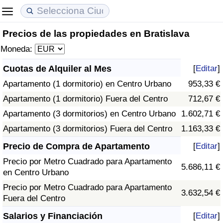
Precios de las propiedades en Bratislava
Coste de vida
Precios de las propiedades
Calidad de Vida
Moneda:
Índice de Costo de Vida (Actual)
Índice de Precios de Inmuebles (Actual)
Índice de Calidad de Vida
Cuotas de Alquiler al Mes
[
Editar
]
Apartamento (1 dormitorio) en Centro Urbano
953,33 €
Índice de Costo de Vida
Índice de Precios de Inmuebles
Índice de Calidad de Vida (Actual)
Apartamento (1 dormitorio) Fuera del Centro
712,67 €
Índice de costo de vida por país
Índice de Precios de Inmuebles por País
Índice de calidad de vida por país
Apartamento (3 dormitorios) en Centro Urbano
1.602,71 €
Apartamento (3 dormitorios) Fuera del Centro
1.163,33 €
en aqaba
Delincuencia
Precio de Compra de Apartamento
[
Editar
]
Precio por Metro Cuadrado para Apartamento
Calificación del Índice de Criminalidad
5.686,11 €
en Centro Urbano
(Actual)
Precio por Metro Cuadrado para Apartamento
3.632,54 €
Fuera del Centro
Índice de Criminalidad
Salarios y Financiación
[
Editar
]