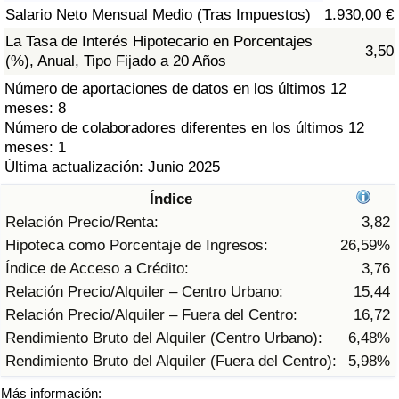
Índice de criminalidad por país
Salario Neto Mensual Medio (Tras Impuestos)
1.930,00 €
La Tasa de Interés Hipotecario en Porcentajes
3,50
Sanidad
(%), Anual, Tipo Fijado a 20 Años
Número de aportaciones de datos en los últimos 12
Índice de Sanidad (Actual)
meses: 8
Número de colaboradores diferentes en los últimos 12
Índice de Sanidad
meses: 1
Última actualización: Junio 2025
Índice de Sanidad por País
Índice
Relación Precio/Renta:
3,82
Contaminación
Hipoteca como Porcentaje de Ingresos:
26,59%
Índice de Acceso a Crédito:
3,76
Índice de Contaminación (Actual)
Relación Precio/Alquiler – Centro Urbano:
15,44
Relación Precio/Alquiler – Fuera del Centro:
16,72
Índice de contaminación
Rendimiento Bruto del Alquiler (Centro Urbano):
6,48%
Rendimiento Bruto del Alquiler (Fuera del Centro):
5,98%
Índice de Contaminación por País
Más información: