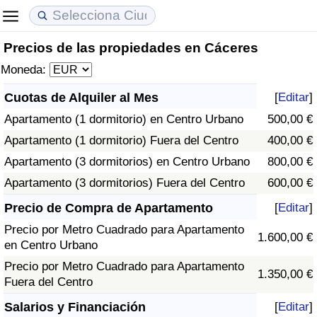
Precios de las propiedades en Cáceres
Coste de vida
Precios de las propiedades
Calidad de Vida
Moneda:
Índice de Costo de Vida (Actual)
Índice de Precios de Inmuebles (Actual)
Índice de Calidad de Vida
Cuotas de Alquiler al Mes
[
Editar
]
Apartamento (1 dormitorio) en Centro Urbano
500,00 €
Índice de Costo de Vida
Índice de Precios de Inmuebles
Índice de Calidad de Vida (Actual)
Apartamento (1 dormitorio) Fuera del Centro
400,00 €
Índice de costo de vida por país
Índice de Precios de Inmuebles por País
Índice de calidad de vida por país
Apartamento (3 dormitorios) en Centro Urbano
800,00 €
Apartamento (3 dormitorios) Fuera del Centro
600,00 €
en aqaba
Delincuencia
Precio de Compra de Apartamento
[
Editar
]
Precio por Metro Cuadrado para Apartamento
Calificación del Índice de Criminalidad
1.600,00 €
en Centro Urbano
(Actual)
Precio por Metro Cuadrado para Apartamento
1.350,00 €
Fuera del Centro
Índice de Criminalidad
Salarios y Financiación
[
Editar
]