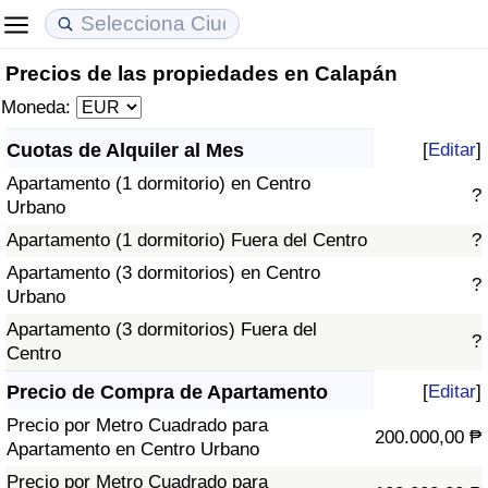
Precios de las propiedades en Calapán
Coste de vida
Precios de las propiedades
Calidad de Vida
Moneda:
Índice de Costo de Vida (Actual)
Índice de Precios de Inmuebles (Actual)
Índice de Calidad de Vida
Cuotas de Alquiler al Mes
[
Editar
]
Apartamento (1 dormitorio) en Centro
Índice de Costo de Vida
Índice de Precios de Inmuebles
Índice de Calidad de Vida (Actual)
?
Urbano
Apartamento (1 dormitorio) Fuera del Centro
?
Índice de costo de vida por país
Índice de Precios de Inmuebles por País
Índice de calidad de vida por país
Apartamento (3 dormitorios) en Centro
?
Urbano
en aqaba
Delincuencia
Apartamento (3 dormitorios) Fuera del
?
Centro
Calificación del Índice de Criminalidad
(Actual)
Precio de Compra de Apartamento
[
Editar
]
Precio por Metro Cuadrado para
200.000,00 ₱
Índice de Criminalidad
Apartamento en Centro Urbano
Precio por Metro Cuadrado para