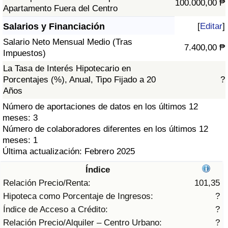
100.000,00 ₱
Índice de criminalidad por país
Apartamento Fuera del Centro
Salarios y Financiación
[
Editar
]
Sanidad
Salario Neto Mensual Medio (Tras
7.400,00 ₱
Impuestos)
Índice de Sanidad (Actual)
La Tasa de Interés Hipotecario en
Porcentajes (%), Anual, Tipo Fijado a 20
?
Índice de Sanidad
Años
Número de aportaciones de datos en los últimos 12
Índice de Sanidad por País
meses: 3
Número de colaboradores diferentes en los últimos 12
Contaminación
meses: 1
Última actualización: Febrero 2025
Índice de Contaminación (Actual)
Índice
Relación Precio/Renta:
101,35
Índice de contaminación
Hipoteca como Porcentaje de Ingresos:
?
Índice de Acceso a Crédito:
?
Índice de Contaminación por País
Relación Precio/Alquiler – Centro Urbano:
?