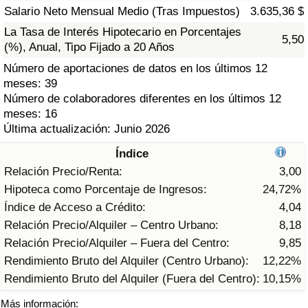
Índice de criminalidad por país
Salario Neto Mensual Medio (Tras Impuestos)
3.635,36 $
La Tasa de Interés Hipotecario en Porcentajes
5,50
Sanidad
(%), Anual, Tipo Fijado a 20 Años
Número de aportaciones de datos en los últimos 12
Índice de Sanidad (Actual)
meses: 39
Número de colaboradores diferentes en los últimos 12
Índice de Sanidad
meses: 16
Última actualización: Junio 2026
Índice de Sanidad por País
Índice
Relación Precio/Renta:
3,00
Contaminación
Hipoteca como Porcentaje de Ingresos:
24,72%
Índice de Acceso a Crédito:
4,04
Índice de Contaminación (Actual)
Relación Precio/Alquiler – Centro Urbano:
8,18
Relación Precio/Alquiler – Fuera del Centro:
9,85
Índice de contaminación
Rendimiento Bruto del Alquiler (Centro Urbano):
12,22%
Rendimiento Bruto del Alquiler (Fuera del Centro):
10,15%
Índice de Contaminación por País
Más información: