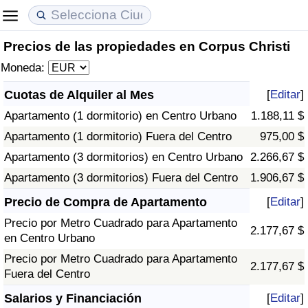
Precios de las propiedades en Corpus Christi
Coste de vida
Precios de las propiedades
Calidad de Vida
Moneda:
Índice de Costo de Vida (Actual)
Índice de Precios de Inmuebles (Actual)
Índice de Calidad de Vida
Cuotas de Alquiler al Mes
[
Editar
]
Apartamento (1 dormitorio) en Centro Urbano
1.188,11 $
Índice de Costo de Vida
Índice de Precios de Inmuebles
Índice de Calidad de Vida (Actual)
Apartamento (1 dormitorio) Fuera del Centro
975,00 $
Índice de costo de vida por país
Índice de Precios de Inmuebles por País
Índice de calidad de vida por país
Apartamento (3 dormitorios) en Centro Urbano
2.266,67 $
Apartamento (3 dormitorios) Fuera del Centro
1.906,67 $
en aqaba
Delincuencia
Precio de Compra de Apartamento
[
Editar
]
Precio por Metro Cuadrado para Apartamento
Calificación del Índice de Criminalidad
2.177,67 $
en Centro Urbano
(Actual)
Precio por Metro Cuadrado para Apartamento
2.177,67 $
Fuera del Centro
Índice de Criminalidad
Salarios y Financiación
[
Editar
]