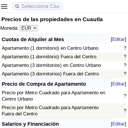
Precios de las propiedades en Cuautla
Coste de vida
Precios de las propiedades
Calidad de Vida
Moneda:
Índice de Costo de Vida (Actual)
Índice de Precios de Inmuebles (Actual)
Índice de Calidad de Vida
Cuotas de Alquiler al Mes
[
Editar
]
Apartamento (1 dormitorio) en Centro Urbano
?
Índice de Costo de Vida
Índice de Precios de Inmuebles
Índice de Calidad de Vida (Actual)
Apartamento (1 dormitorio) Fuera del Centro
?
Índice de costo de vida por país
Índice de Precios de Inmuebles por País
Índice de calidad de vida por país
Apartamento (3 dormitorios) en Centro Urbano
?
Apartamento (3 dormitorios) Fuera del Centro
?
en aqaba
Delincuencia
Precio de Compra de Apartamento
[
Editar
]
Precio por Metro Cuadrado para Apartamento en
Calificación del Índice de Criminalidad
?
Centro Urbano
(Actual)
Precio por Metro Cuadrado para Apartamento
?
Fuera del Centro
Índice de Criminalidad
Salarios y Financiación
[
Editar
]