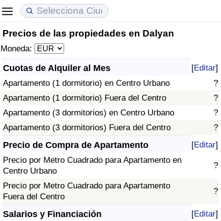
Precios de las propiedades en Dalyan
Coste de vida
Precios de las propiedades
Calidad de Vida
Moneda:
Índice de Costo de Vida (Actual)
Índice de Precios de Inmuebles (Actual)
Índice de Calidad de Vida
Cuotas de Alquiler al Mes
[
Editar
]
Apartamento (1 dormitorio) en Centro Urbano
?
Índice de Costo de Vida
Índice de Precios de Inmuebles
Índice de Calidad de Vida (Actual)
Apartamento (1 dormitorio) Fuera del Centro
?
Índice de costo de vida por país
Índice de Precios de Inmuebles por País
Índice de calidad de vida por país
Apartamento (3 dormitorios) en Centro Urbano
?
Apartamento (3 dormitorios) Fuera del Centro
?
en aqaba
Delincuencia
Precio de Compra de Apartamento
[
Editar
]
Precio por Metro Cuadrado para Apartamento en
Calificación del Índice de Criminalidad
?
Centro Urbano
(Actual)
Precio por Metro Cuadrado para Apartamento
?
Fuera del Centro
Índice de Criminalidad
Salarios y Financiación
[
Editar
]