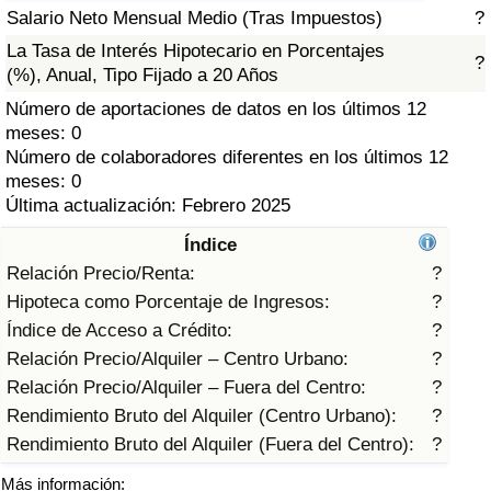
Índice de criminalidad por país
Salario Neto Mensual Medio (Tras Impuestos)
?
La Tasa de Interés Hipotecario en Porcentajes
?
Sanidad
(%), Anual, Tipo Fijado a 20 Años
Número de aportaciones de datos en los últimos 12
Índice de Sanidad (Actual)
meses: 0
Número de colaboradores diferentes en los últimos 12
Índice de Sanidad
meses: 0
Última actualización: Febrero 2025
Índice de Sanidad por País
Índice
Relación Precio/Renta:
?
Contaminación
Hipoteca como Porcentaje de Ingresos:
?
Índice de Acceso a Crédito:
?
Índice de Contaminación (Actual)
Relación Precio/Alquiler – Centro Urbano:
?
Relación Precio/Alquiler – Fuera del Centro:
?
Índice de contaminación
Rendimiento Bruto del Alquiler (Centro Urbano):
?
Rendimiento Bruto del Alquiler (Fuera del Centro):
?
Índice de Contaminación por País
Más información: