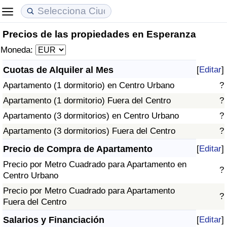
Precios de las propiedades en Esperanza
Coste de vida
Precios de las propiedades
Calidad de Vida
Moneda:
Índice de Costo de Vida (Actual)
Índice de Precios de Inmuebles (Actual)
Índice de Calidad de Vida
Cuotas de Alquiler al Mes
[
Editar
]
Apartamento (1 dormitorio) en Centro Urbano
?
Índice de Costo de Vida
Índice de Precios de Inmuebles
Índice de Calidad de Vida (Actual)
Apartamento (1 dormitorio) Fuera del Centro
?
Índice de costo de vida por país
Índice de Precios de Inmuebles por País
Índice de calidad de vida por país
Apartamento (3 dormitorios) en Centro Urbano
?
Apartamento (3 dormitorios) Fuera del Centro
?
en aqaba
Delincuencia
Precio de Compra de Apartamento
[
Editar
]
Precio por Metro Cuadrado para Apartamento en
Calificación del Índice de Criminalidad
?
Centro Urbano
(Actual)
Precio por Metro Cuadrado para Apartamento
?
Fuera del Centro
Índice de Criminalidad
Salarios y Financiación
[
Editar
]