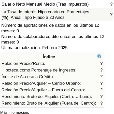
Índice de criminalidad por país
Salario Neto Mensual Medio (Tras Impuestos)
?
La Tasa de Interés Hipotecario en Porcentajes
?
Sanidad
(%), Anual, Tipo Fijado a 20 Años
Número de aportaciones de datos en los últimos 12
Índice de Sanidad (Actual)
meses: 0
Número de colaboradores diferentes en los últimos 12
Índice de Sanidad
meses: 0
Última actualización: Febrero 2025
Índice de Sanidad por País
Índice
Relación Precio/Renta:
?
Contaminación
Hipoteca como Porcentaje de Ingresos:
?
Índice de Acceso a Crédito:
?
Índice de Contaminación (Actual)
Relación Precio/Alquiler – Centro Urbano:
?
Relación Precio/Alquiler – Fuera del Centro:
?
Índice de contaminación
Rendimiento Bruto del Alquiler (Centro Urbano):
?
Rendimiento Bruto del Alquiler (Fuera del Centro):
?
Índice de Contaminación por País
Más información: