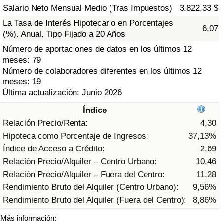
Índice de criminalidad por país
Salario Neto Mensual Medio (Tras Impuestos)
3.822,33 $
La Tasa de Interés Hipotecario en Porcentajes
6,07
Sanidad
(%), Anual, Tipo Fijado a 20 Años
Número de aportaciones de datos en los últimos 12
Índice de Sanidad (Actual)
meses: 79
Número de colaboradores diferentes en los últimos 12
Índice de Sanidad
meses: 19
Última actualización: Junio 2026
Índice de Sanidad por País
Índice
Relación Precio/Renta:
4,30
Contaminación
Hipoteca como Porcentaje de Ingresos:
37,13%
Índice de Acceso a Crédito:
2,69
Índice de Contaminación (Actual)
Relación Precio/Alquiler – Centro Urbano:
10,46
Relación Precio/Alquiler – Fuera del Centro:
11,28
Índice de contaminación
Rendimiento Bruto del Alquiler (Centro Urbano):
9,56%
Rendimiento Bruto del Alquiler (Fuera del Centro):
8,86%
Índice de Contaminación por País
Más información: