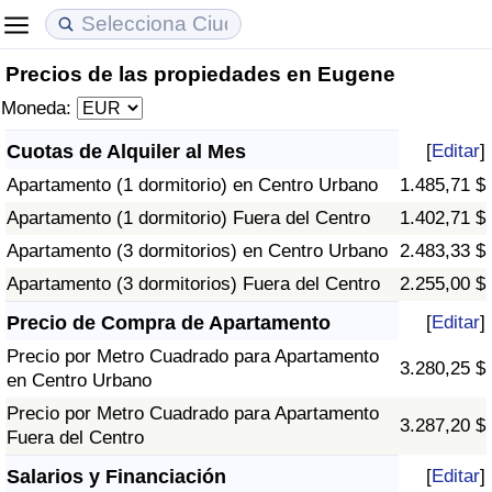
Precios de las propiedades en Eugene
Coste de vida
Precios de las propiedades
Calidad de Vida
Moneda:
Índice de Costo de Vida (Actual)
Índice de Precios de Inmuebles (Actual)
Índice de Calidad de Vida
Cuotas de Alquiler al Mes
[
Editar
]
Apartamento (1 dormitorio) en Centro Urbano
1.485,71 $
Índice de Costo de Vida
Índice de Precios de Inmuebles
Índice de Calidad de Vida (Actual)
Apartamento (1 dormitorio) Fuera del Centro
1.402,71 $
Índice de costo de vida por país
Índice de Precios de Inmuebles por País
Índice de calidad de vida por país
Apartamento (3 dormitorios) en Centro Urbano
2.483,33 $
Apartamento (3 dormitorios) Fuera del Centro
2.255,00 $
en aqaba
Delincuencia
Precio de Compra de Apartamento
[
Editar
]
Precio por Metro Cuadrado para Apartamento
Calificación del Índice de Criminalidad
3.280,25 $
en Centro Urbano
(Actual)
Precio por Metro Cuadrado para Apartamento
3.287,20 $
Fuera del Centro
Índice de Criminalidad
Salarios y Financiación
[
Editar
]