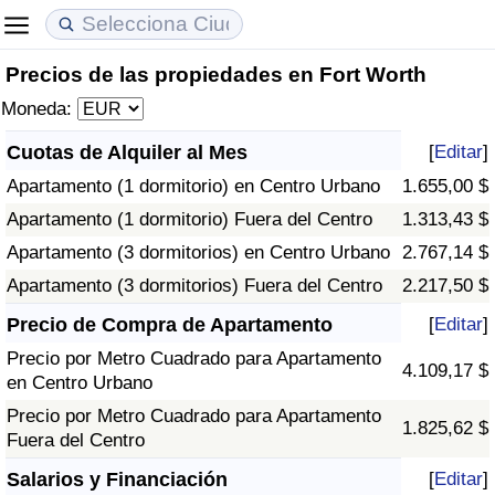
Precios de las propiedades en Fort Worth
Coste de vida
Precios de las propiedades
Calidad de Vida
Moneda:
Índice de Costo de Vida (Actual)
Índice de Precios de Inmuebles (Actual)
Índice de Calidad de Vida
Cuotas de Alquiler al Mes
[
Editar
]
Apartamento (1 dormitorio) en Centro Urbano
1.655,00 $
Índice de Costo de Vida
Índice de Precios de Inmuebles
Índice de Calidad de Vida (Actual)
Apartamento (1 dormitorio) Fuera del Centro
1.313,43 $
Índice de costo de vida por país
Índice de Precios de Inmuebles por País
Índice de calidad de vida por país
Apartamento (3 dormitorios) en Centro Urbano
2.767,14 $
Apartamento (3 dormitorios) Fuera del Centro
2.217,50 $
en aqaba
Delincuencia
Precio de Compra de Apartamento
[
Editar
]
Precio por Metro Cuadrado para Apartamento
Calificación del Índice de Criminalidad
4.109,17 $
en Centro Urbano
(Actual)
Precio por Metro Cuadrado para Apartamento
1.825,62 $
Fuera del Centro
Índice de Criminalidad
Salarios y Financiación
[
Editar
]