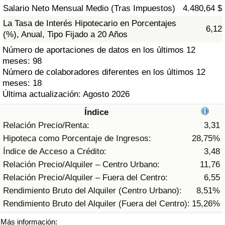
Índice de criminalidad por país
Salario Neto Mensual Medio (Tras Impuestos)
4.480,64 $
La Tasa de Interés Hipotecario en Porcentajes
6,12
Sanidad
(%), Anual, Tipo Fijado a 20 Años
Número de aportaciones de datos en los últimos 12
Índice de Sanidad (Actual)
meses: 98
Número de colaboradores diferentes en los últimos 12
Índice de Sanidad
meses: 18
Última actualización: Agosto 2026
Índice de Sanidad por País
Índice
Relación Precio/Renta:
3,31
Contaminación
Hipoteca como Porcentaje de Ingresos:
28,75%
Índice de Acceso a Crédito:
3,48
Índice de Contaminación (Actual)
Relación Precio/Alquiler – Centro Urbano:
11,76
Relación Precio/Alquiler – Fuera del Centro:
6,55
Índice de contaminación
Rendimiento Bruto del Alquiler (Centro Urbano):
8,51%
Rendimiento Bruto del Alquiler (Fuera del Centro):
15,26%
Índice de Contaminación por País
Más información: