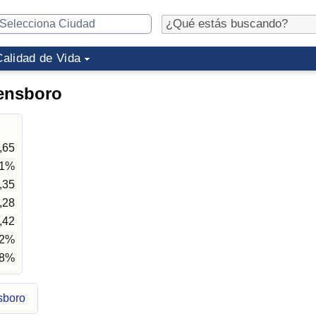
Calidad de Vida
eensboro
,65
01%
,35
,28
,42
92%
88%
sboro