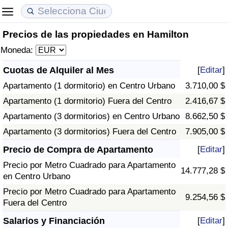
Precios de las propiedades en Hamilton
Coste de vida
Precios de las propiedades
Calidad de Vida
Moneda:
Índice de Costo de Vida (Actual)
Índice de Precios de Inmuebles (Actual)
Índice de Calidad de Vida
Cuotas de Alquiler al Mes
[
Editar
]
Apartamento (1 dormitorio) en Centro Urbano
3.710,00 $
Índice de Costo de Vida
Índice de Precios de Inmuebles
Índice de Calidad de Vida (Actual)
Apartamento (1 dormitorio) Fuera del Centro
2.416,67 $
Índice de costo de vida por país
Índice de Precios de Inmuebles por País
Índice de calidad de vida por país
Apartamento (3 dormitorios) en Centro Urbano
8.662,50 $
Apartamento (3 dormitorios) Fuera del Centro
7.905,00 $
en aqaba
Delincuencia
Precio de Compra de Apartamento
[
Editar
]
Precio por Metro Cuadrado para Apartamento
Calificación del Índice de Criminalidad
14.777,28 $
en Centro Urbano
(Actual)
Precio por Metro Cuadrado para Apartamento
9.254,56 $
Fuera del Centro
Índice de Criminalidad
Salarios y Financiación
[
Editar
]