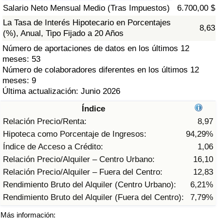
Índice de criminalidad por país
Salario Neto Mensual Medio (Tras Impuestos)
6.700,00 $
La Tasa de Interés Hipotecario en Porcentajes
8,63
Sanidad
(%), Anual, Tipo Fijado a 20 Años
Número de aportaciones de datos en los últimos 12
Índice de Sanidad (Actual)
meses: 53
Número de colaboradores diferentes en los últimos 12
Índice de Sanidad
meses: 9
Última actualización: Junio 2026
Índice de Sanidad por País
Índice
Relación Precio/Renta:
8,97
Contaminación
Hipoteca como Porcentaje de Ingresos:
94,29%
Índice de Acceso a Crédito:
1,06
Índice de Contaminación (Actual)
Relación Precio/Alquiler – Centro Urbano:
16,10
Relación Precio/Alquiler – Fuera del Centro:
12,83
Índice de contaminación
Rendimiento Bruto del Alquiler (Centro Urbano):
6,21%
Rendimiento Bruto del Alquiler (Fuera del Centro):
7,79%
Índice de Contaminación por País
Más información: