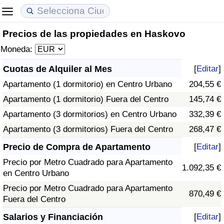
Precios de las propiedades en Haskovo
Coste de vida
Precios de las propiedades
Calidad de Vida
Moneda:
Índice de Costo de Vida (Actual)
Índice de Precios de Inmuebles (Actual)
Índice de Calidad de Vida
Cuotas de Alquiler al Mes
[
Editar
]
Apartamento (1 dormitorio) en Centro Urbano
204,55 €
Índice de Costo de Vida
Índice de Precios de Inmuebles
Índice de Calidad de Vida (Actual)
Apartamento (1 dormitorio) Fuera del Centro
145,74 €
Índice de costo de vida por país
Índice de Precios de Inmuebles por País
Índice de calidad de vida por país
Apartamento (3 dormitorios) en Centro Urbano
332,39 €
Apartamento (3 dormitorios) Fuera del Centro
268,47 €
en aqaba
Delincuencia
Precio de Compra de Apartamento
[
Editar
]
Precio por Metro Cuadrado para Apartamento
Calificación del Índice de Criminalidad
1.092,35 €
en Centro Urbano
(Actual)
Precio por Metro Cuadrado para Apartamento
870,49 €
Fuera del Centro
Índice de Criminalidad
Salarios y Financiación
[
Editar
]