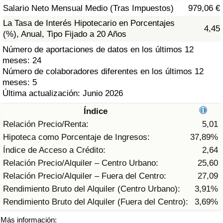
Índice de criminalidad por país
Salario Neto Mensual Medio (Tras Impuestos)
979,06 €
La Tasa de Interés Hipotecario en Porcentajes
4,45
Sanidad
(%), Anual, Tipo Fijado a 20 Años
Número de aportaciones de datos en los últimos 12
Índice de Sanidad (Actual)
meses: 24
Número de colaboradores diferentes en los últimos 12
Índice de Sanidad
meses: 5
Última actualización: Junio 2026
Índice de Sanidad por País
Índice
Relación Precio/Renta:
5,01
Contaminación
Hipoteca como Porcentaje de Ingresos:
37,89%
Índice de Acceso a Crédito:
2,64
Índice de Contaminación (Actual)
Relación Precio/Alquiler – Centro Urbano:
25,60
Relación Precio/Alquiler – Fuera del Centro:
27,09
Índice de contaminación
Rendimiento Bruto del Alquiler (Centro Urbano):
3,91%
Rendimiento Bruto del Alquiler (Fuera del Centro):
3,69%
Índice de Contaminación por País
Más información: