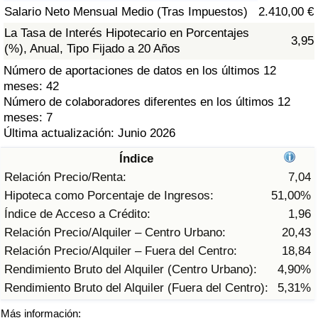
Índice de criminalidad por país
Salario Neto Mensual Medio (Tras Impuestos)
2.410,00 €
La Tasa de Interés Hipotecario en Porcentajes
3,95
Sanidad
(%), Anual, Tipo Fijado a 20 Años
Número de aportaciones de datos en los últimos 12
Índice de Sanidad (Actual)
meses: 42
Número de colaboradores diferentes en los últimos 12
Índice de Sanidad
meses: 7
Última actualización: Junio 2026
Índice de Sanidad por País
Índice
Relación Precio/Renta:
7,04
Contaminación
Hipoteca como Porcentaje de Ingresos:
51,00%
Índice de Acceso a Crédito:
1,96
Índice de Contaminación (Actual)
Relación Precio/Alquiler – Centro Urbano:
20,43
Relación Precio/Alquiler – Fuera del Centro:
18,84
Índice de contaminación
Rendimiento Bruto del Alquiler (Centro Urbano):
4,90%
Rendimiento Bruto del Alquiler (Fuera del Centro):
5,31%
Índice de Contaminación por País
Más información: