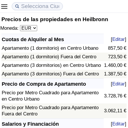
Precios de las propiedades en Heilbronn
Coste de vida
Precios de las propiedades
Calidad de Vida
Moneda:
Índice de Costo de Vida (Actual)
Índice de Precios de Inmuebles (Actual)
Índice de Calidad de Vida
Cuotas de Alquiler al Mes
[
Editar
]
Apartamento (1 dormitorio) en Centro Urbano
857,50 €
Índice de Costo de Vida
Índice de Precios de Inmuebles
Índice de Calidad de Vida (Actual)
Apartamento (1 dormitorio) Fuera del Centro
723,50 €
Índice de costo de vida por país
Índice de Precios de Inmuebles por País
Índice de calidad de vida por país
Apartamento (3 dormitorios) en Centro Urbano
1.460,00 €
Apartamento (3 dormitorios) Fuera del Centro
1.387,50 €
en aqaba
Delincuencia
Precio de Compra de Apartamento
[
Editar
]
Precio por Metro Cuadrado para Apartamento
Calificación del Índice de Criminalidad
3.728,76 €
en Centro Urbano
(Actual)
Precio por Metro Cuadrado para Apartamento
3.062,11 €
Fuera del Centro
Índice de Criminalidad
Salarios y Financiación
[
Editar
]