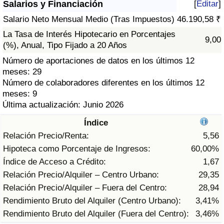
Salarios y Financiación
[
Editar
]
Índice de criminalidad por país
Salario Neto Mensual Medio (Tras Impuestos)
46.190,58 ₹
Sanidad
La Tasa de Interés Hipotecario en Porcentajes
9,00
(%), Anual, Tipo Fijado a 20 Años
Índice de Sanidad (Actual)
Número de aportaciones de datos en los últimos 12
meses: 29
Índice de Sanidad
Número de colaboradores diferentes en los últimos 12
meses: 9
Última actualización: Junio 2026
Índice de Sanidad por País
Índice
Contaminación
Relación Precio/Renta:
5,56
Hipoteca como Porcentaje de Ingresos:
60,00%
Índice de Contaminación (Actual)
Índice de Acceso a Crédito:
1,67
Relación Precio/Alquiler – Centro Urbano:
29,35
Índice de contaminación
Relación Precio/Alquiler – Fuera del Centro:
28,94
Rendimiento Bruto del Alquiler (Centro Urbano):
3,41%
Índice de Contaminación por País
Rendimiento Bruto del Alquiler (Fuera del Centro):
3,46%