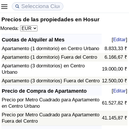
Precios de las propiedades en Hosur
Coste de vida
Precios de las propiedades
Calidad de Vida
Moneda:
Índice de Costo de Vida (Actual)
Índice de Precios de Inmuebles (Actual)
Índice de Calidad de Vida
Cuotas de Alquiler al Mes
[
Editar
]
Apartamento (1 dormitorio) en Centro Urbano
8.833,33 ₹
Índice de Costo de Vida
Índice de Precios de Inmuebles
Índice de Calidad de Vida (Actual)
Apartamento (1 dormitorio) Fuera del Centro
6.166,67 ₹
Índice de costo de vida por país
Índice de Precios de Inmuebles por País
Índice de calidad de vida por país
Apartamento (3 dormitorios) en Centro
19.000,00 ₹
Urbano
en aqaba
Delincuencia
Apartamento (3 dormitorios) Fuera del Centro
12.500,00 ₹
Precio de Compra de Apartamento
[
Editar
]
Calificación del Índice de Criminalidad
Precio por Metro Cuadrado para Apartamento
(Actual)
61.527,82 ₹
en Centro Urbano
Precio por Metro Cuadrado para Apartamento
Índice de Criminalidad
41.145,87 ₹
Fuera del Centro