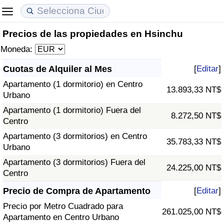
Precios de las propiedades en Hsinchu
Coste de vida
Precios de las propiedades
Calidad de Vida
Moneda:
Índice de Costo de Vida (Actual)
Índice de Precios de Inmuebles (Actual)
Índice de Calidad de Vida
Cuotas de Alquiler al Mes
[
Editar
]
Apartamento (1 dormitorio) en Centro
Índice de Costo de Vida
Índice de Precios de Inmuebles
Índice de Calidad de Vida (Actual)
13.893,33 NT$
Urbano
Apartamento (1 dormitorio) Fuera del
Índice de costo de vida por país
Índice de Precios de Inmuebles por País
Índice de calidad de vida por país
8.272,50 NT$
Centro
Apartamento (3 dormitorios) en Centro
en aqaba
Delincuencia
35.783,33 NT$
Urbano
Apartamento (3 dormitorios) Fuera del
Calificación del Índice de Criminalidad
24.225,00 NT$
Centro
(Actual)
Precio de Compra de Apartamento
[
Editar
]
Índice de Criminalidad
Precio por Metro Cuadrado para
261.025,00 NT$
Apartamento en Centro Urbano