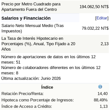
Índice de criminalidad por país
Precio por Metro Cuadrado para
194.062,50 NT$
Apartamento Fuera del Centro
Sanidad
Salarios y Financiación
[
Editar
]
Salario Neto Mensual Medio (Tras
Índice de Sanidad (Actual)
79.032,22 NT$
Impuestos)
La Tasa de Interés Hipotecario en
Índice de Sanidad
Porcentajes (%), Anual, Tipo Fijado a 20
2,13
Años
Índice de Sanidad por País
Número de aportaciones de datos en los últimos 12
meses: 51
Contaminación
Número de colaboradores diferentes en los últimos 12
meses: 8
Índice de Contaminación (Actual)
Última actualización: Junio 2026
Índice
Índice de contaminación
Relación Precio/Renta:
14,40
Hipoteca como Porcentaje de Ingresos:
88,49%
Índice de Contaminación por País
Índice de Acceso a Crédito:
1,13