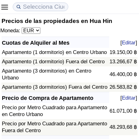
Precios de las propiedades en Hua Hin
Coste de vida
Precios de las propiedades
Calidad de Vida
Moneda:
Índice de Costo de Vida (Actual)
Índice de Precios de Inmuebles (Actual)
Índice de Calidad de Vida
Cuotas de Alquiler al Mes
[
Editar
]
Apartamento (1 dormitorio) en Centro Urbano
19.150,00 ฿
Índice de Costo de Vida
Índice de Precios de Inmuebles
Índice de Calidad de Vida (Actual)
Apartamento (1 dormitorio) Fuera del Centro
13.266,67 ฿
Índice de costo de vida por país
Índice de Precios de Inmuebles por País
Índice de calidad de vida por país
Apartamento (3 dormitorios) en Centro
46.400,00 ฿
Urbano
en aqaba
Delincuencia
Apartamento (3 dormitorios) Fuera del Centro
26.583,82 ฿
Precio de Compra de Apartamento
[
Editar
]
Calificación del Índice de Criminalidad
Precio por Metro Cuadrado para Apartamento
(Actual)
61.071,00 ฿
en Centro Urbano
Precio por Metro Cuadrado para Apartamento
Índice de Criminalidad
48.293,68 ฿
Fuera del Centro