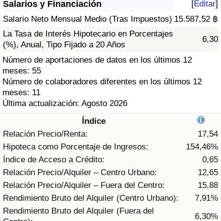
Salarios y Financiación
[
Editar
]
Índice de criminalidad por país
Salario Neto Mensual Medio (Tras Impuestos)
15.587,52 ฿
Sanidad
La Tasa de Interés Hipotecario en Porcentajes
6,30
(%), Anual, Tipo Fijado a 20 Años
Índice de Sanidad (Actual)
Número de aportaciones de datos en los últimos 12
meses: 55
Índice de Sanidad
Número de colaboradores diferentes en los últimos 12
meses: 11
Última actualización: Agosto 2026
Índice de Sanidad por País
Índice
Contaminación
Relación Precio/Renta:
17,54
Hipoteca como Porcentaje de Ingresos:
154,46%
Índice de Contaminación (Actual)
Índice de Acceso a Crédito:
0,65
Relación Precio/Alquiler – Centro Urbano:
12,65
Índice de contaminación
Relación Precio/Alquiler – Fuera del Centro:
15,88
Rendimiento Bruto del Alquiler (Centro Urbano):
7,91%
Índice de Contaminación por País
Rendimiento Bruto del Alquiler (Fuera del
6,30%