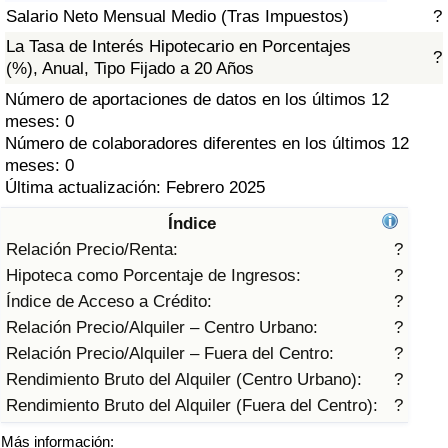
Índice de criminalidad por país
Salario Neto Mensual Medio (Tras Impuestos)
?
La Tasa de Interés Hipotecario en Porcentajes
?
Sanidad
(%), Anual, Tipo Fijado a 20 Años
Número de aportaciones de datos en los últimos 12
Índice de Sanidad (Actual)
meses: 0
Número de colaboradores diferentes en los últimos 12
Índice de Sanidad
meses: 0
Última actualización: Febrero 2025
Índice de Sanidad por País
Índice
Relación Precio/Renta:
?
Contaminación
Hipoteca como Porcentaje de Ingresos:
?
Índice de Acceso a Crédito:
?
Índice de Contaminación (Actual)
Relación Precio/Alquiler – Centro Urbano:
?
Relación Precio/Alquiler – Fuera del Centro:
?
Índice de contaminación
Rendimiento Bruto del Alquiler (Centro Urbano):
?
Rendimiento Bruto del Alquiler (Fuera del Centro):
?
Índice de Contaminación por País
Más información: