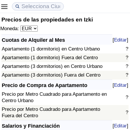
Precios de las propiedades en Izki
Coste de vida
Precios de las propiedades
Calidad de Vida
Moneda:
Índice de Costo de Vida (Actual)
Índice de Precios de Inmuebles (Actual)
Índice de Calidad de Vida
Cuotas de Alquiler al Mes
[
Editar
]
Apartamento (1 dormitorio) en Centro Urbano
?
Índice de Costo de Vida
Índice de Precios de Inmuebles
Índice de Calidad de Vida (Actual)
Apartamento (1 dormitorio) Fuera del Centro
?
Índice de costo de vida por país
Índice de Precios de Inmuebles por País
Índice de calidad de vida por país
Apartamento (3 dormitorios) en Centro Urbano
?
Apartamento (3 dormitorios) Fuera del Centro
?
en aqaba
Delincuencia
Precio de Compra de Apartamento
[
Editar
]
Precio por Metro Cuadrado para Apartamento en
Calificación del Índice de Criminalidad
?
Centro Urbano
(Actual)
Precio por Metro Cuadrado para Apartamento
?
Fuera del Centro
Índice de Criminalidad
Salarios y Financiación
[
Editar
]