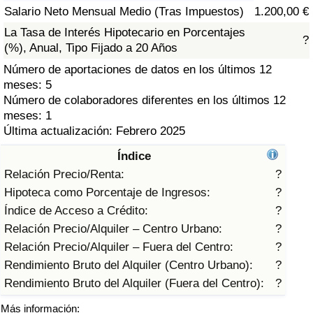
Índice de criminalidad por país
Salario Neto Mensual Medio (Tras Impuestos)
1.200,00 €
La Tasa de Interés Hipotecario en Porcentajes
?
Sanidad
(%), Anual, Tipo Fijado a 20 Años
Número de aportaciones de datos en los últimos 12
Índice de Sanidad (Actual)
meses: 5
Número de colaboradores diferentes en los últimos 12
Índice de Sanidad
meses: 1
Última actualización: Febrero 2025
Índice de Sanidad por País
Índice
Relación Precio/Renta:
?
Contaminación
Hipoteca como Porcentaje de Ingresos:
?
Índice de Acceso a Crédito:
?
Índice de Contaminación (Actual)
Relación Precio/Alquiler – Centro Urbano:
?
Relación Precio/Alquiler – Fuera del Centro:
?
Índice de contaminación
Rendimiento Bruto del Alquiler (Centro Urbano):
?
Rendimiento Bruto del Alquiler (Fuera del Centro):
?
Índice de Contaminación por País
Más información: