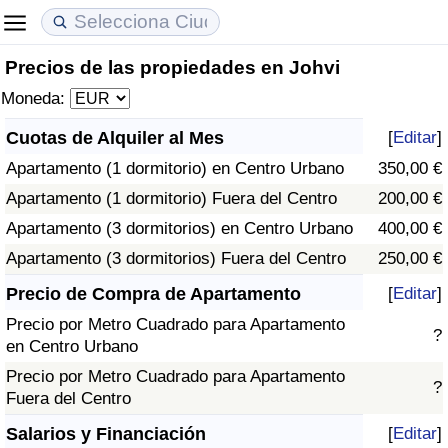
Precios de las propiedades en Johvi
Coste de vida
Precios de las propiedades
Calidad de Vida
Moneda:
Índice de Costo de Vida (Actual)
Índice de Precios de Inmuebles (Actual)
Índice de Calidad de Vida
Cuotas de Alquiler al Mes
[
Editar
]
Apartamento (1 dormitorio) en Centro Urbano
350,00 €
Índice de Costo de Vida
Índice de Precios de Inmuebles
Índice de Calidad de Vida (Actual)
Apartamento (1 dormitorio) Fuera del Centro
200,00 €
Índice de costo de vida por país
Índice de Precios de Inmuebles por País
Índice de calidad de vida por país
Apartamento (3 dormitorios) en Centro Urbano
400,00 €
Apartamento (3 dormitorios) Fuera del Centro
250,00 €
en aqaba
Delincuencia
Precio de Compra de Apartamento
[
Editar
]
Precio por Metro Cuadrado para Apartamento
Calificación del Índice de Criminalidad
?
en Centro Urbano
(Actual)
Precio por Metro Cuadrado para Apartamento
?
Fuera del Centro
Índice de Criminalidad
Salarios y Financiación
[
Editar
]