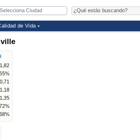
Calidad de Vida
ville
1,82
,55%
0,71
1,18
1,35
,72%
,68%