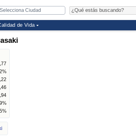
Calidad de Vida
asaki
,77
02%
,22
,46
,94
39%
85%
ki