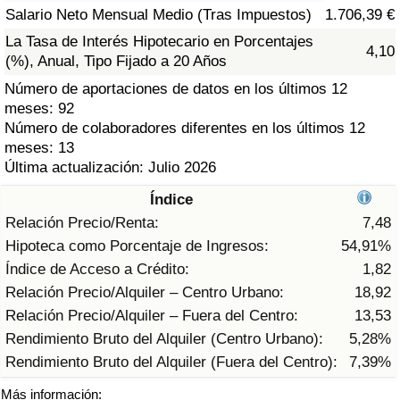
Índice de criminalidad por país
Salario Neto Mensual Medio (Tras Impuestos)
1.706,39 €
La Tasa de Interés Hipotecario en Porcentajes
4,10
Sanidad
(%), Anual, Tipo Fijado a 20 Años
Número de aportaciones de datos en los últimos 12
Índice de Sanidad (Actual)
meses: 92
Número de colaboradores diferentes en los últimos 12
Índice de Sanidad
meses: 13
Última actualización: Julio 2026
Índice de Sanidad por País
Índice
Relación Precio/Renta:
7,48
Contaminación
Hipoteca como Porcentaje de Ingresos:
54,91%
Índice de Acceso a Crédito:
1,82
Índice de Contaminación (Actual)
Relación Precio/Alquiler – Centro Urbano:
18,92
Relación Precio/Alquiler – Fuera del Centro:
13,53
Índice de contaminación
Rendimiento Bruto del Alquiler (Centro Urbano):
5,28%
Rendimiento Bruto del Alquiler (Fuera del Centro):
7,39%
Índice de Contaminación por País
Más información: