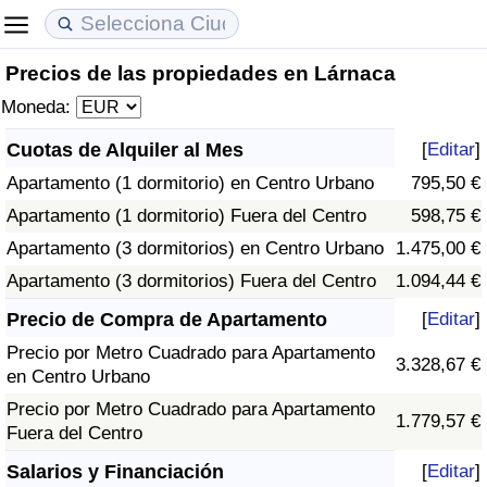
Precios de las propiedades en Lárnaca
Coste de vida
Precios de las propiedades
Calidad de Vida
Moneda:
Índice de Costo de Vida (Actual)
Índice de Precios de Inmuebles (Actual)
Índice de Calidad de Vida
Cuotas de Alquiler al Mes
[
Editar
]
Apartamento (1 dormitorio) en Centro Urbano
795,50 €
Índice de Costo de Vida
Índice de Precios de Inmuebles
Índice de Calidad de Vida (Actual)
Apartamento (1 dormitorio) Fuera del Centro
598,75 €
Índice de costo de vida por país
Índice de Precios de Inmuebles por País
Índice de calidad de vida por país
Apartamento (3 dormitorios) en Centro Urbano
1.475,00 €
Apartamento (3 dormitorios) Fuera del Centro
1.094,44 €
en aqaba
Delincuencia
Precio de Compra de Apartamento
[
Editar
]
Precio por Metro Cuadrado para Apartamento
Calificación del Índice de Criminalidad
3.328,67 €
en Centro Urbano
(Actual)
Precio por Metro Cuadrado para Apartamento
1.779,57 €
Fuera del Centro
Índice de Criminalidad
Salarios y Financiación
[
Editar
]