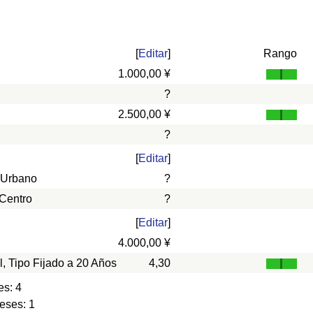
[
Editar
]
Rango
1.000,00 ¥
?
2.500,00 ¥
?
[
Editar
]
 Urbano
?
 Centro
?
[
Editar
]
4.000,00 ¥
l, Tipo Fijado a 20 Años
4,30
es: 4
eses: 1