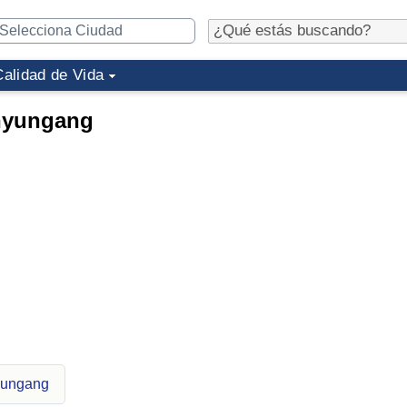
Calidad de Vida
anyungang
nyungang