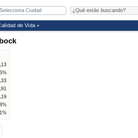
Calidad de Vida
bbock
,13
75%
,33
,91
,19
48%
21%